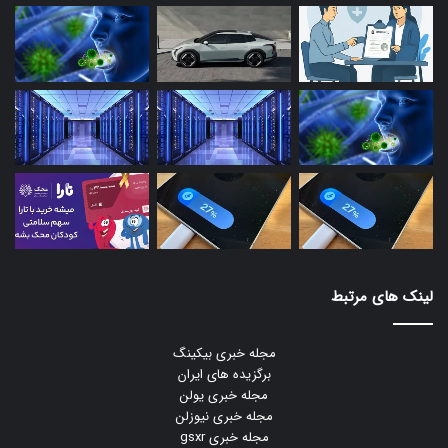
لینک های مرتبط
مجله خبری بیکینگ
برگزیده های ایران
مجله خبری یولن
مجله خبری نیوزلن
مجله خبری gsxr