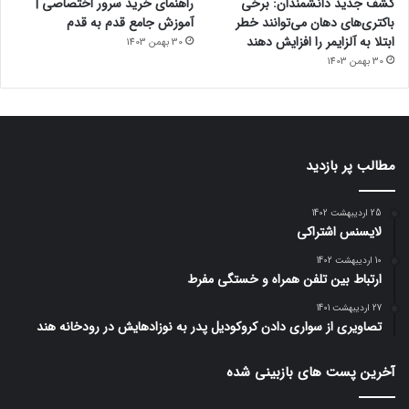
کشف جدید دانشمندان: برخی
راهنمای خرید سرور اختصاصی |
باکتری‌های دهان می‌توانند خطر
آموزش جامع قدم به قدم
ابتلا به آلزایمر را افزایش دهند
30 بهمن 1403
30 بهمن 1403
مطالب پر بازدید
25 اردیبهشت 1402
لایسنس اشتراکی
10 اردیبهشت 1402
ارتباط بین تلفن همراه و خستگی مفرط
27 اردیبهشت 1401
تصاویری از سواری دادن کروکودیل پدر به نوزادهایش در رودخانه هند
آخرین پست های بازبینی شده