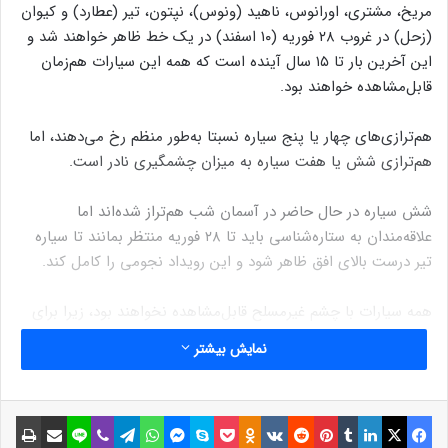
مریخ، مشتری، اورانوس، ناهید (ونوس)، نپتون، تیر (عطارد) و کیوان
(زحل) در غروب ۲۸ فوریه (۱۰ اسفند) در یک خط ظاهر خواهند شد و
این آخرین بار تا ۱۵ سال آینده است که همه این سیارات هم‌زمان
قابل‌مشاهده خواهند بود.
هم‌ترازی‌های چهار یا پنج سیاره نسبتا به‌طور منظم رخ می‌دهند، اما
هم‌ترازی شش یا هفت سیاره به‌ میزان چشمگیری نادر است.
شش سیاره در حال حاضر در آسمان شب هم‌تراز شده‌اند اما
علاقه‌مندان به ستاره‌شناسی باید تا ۲۸ فوریه منتظر بمانند تا سیاره
تیر درست بالای افق ظاهر شود و این رویداد نجومی را کامل کند.
همه سیارات با چشم غیرمسلح قابل‌مشاهده نخواهند بود، زیرا برای
دیدن نپتون و اورانوس به دوربین دوچشمی یا تلسکوپ نیاز است.
نمایش بیشتر
نوشته های مشابه
فیسبوک
ایکس
لینکداین
تامبلر
پینتریست
Reddit
VKontakte
Odnoklassniki
پاکت
اسکایپ
مسنجر
واتس آپ
تلگرام
وایبر
لاین
اشتراک گذاری با ایمیل
چاپ