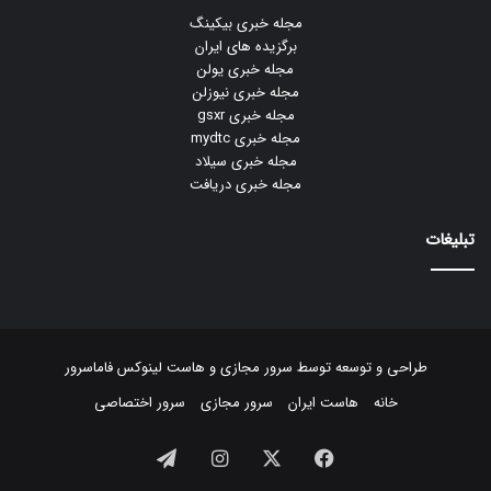
مجله خبری بیکینگ
برگزیده های ایران
مجله خبری یولن
مجله خبری نیوزلن
مجله خبری gsxr
مجله خبری mydtc
مجله خبری سیلاد
مجله خبری دریافت
تبلیغات
طراحی و توسعه توسط
سرور مجازی
و
هاست لینوکس
فاماسرور
خانه
هاست ایران
سرور مجازی
سرور اختصاصی
فیسبوک
ایکس
اینستاگرام
تلگرام