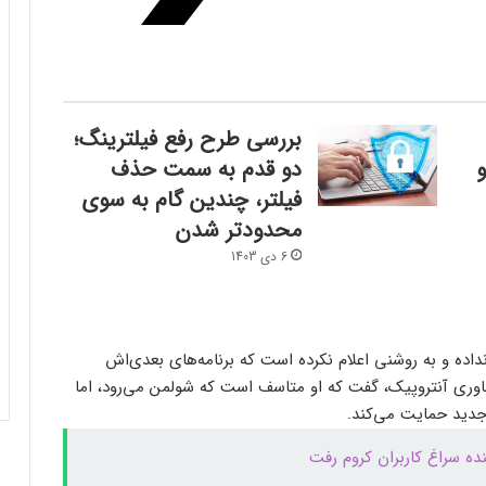
فرم‌ور باتری در گوشی‌های شیائومی با
سیستم‌عامل HyperOS 2.0 به‌روزرسانی
بررسی طرح رفع فیلترینگ؛
مخفی دریافت کرد
و
دو قدم به سمت حذف
فیلتر، چندین گام به سوی
بیشتر مواد با حرارت‌دادن نرم می‌شوند؛ پس
محدودتر شدن
چرا تخم مرغ سفت می‌شود؟
6 دی 1403
مایکروسافت پشتیبانی از پردازنده‌های نسل ۱۰
اینتل را در ویندوز Windows 11 24H2 کنار
گذاشت؛ پایانی بر عصر کامت‌لیک
اده و به روشنی اعلام نکرده است که برنامه‌های بعدی‌اش
ناوری آنتروپیک، گفت که او متاسف است که شولمن می‌رود، اما
نسل جدید مانیتور استودیو دیسپلی اپل سال
جدید حمایت می‌کند.
۲۰۲۶ از راه می‌رسد؛ گزارش بلومبرگ
نده سراغ کاربران کروم رفت