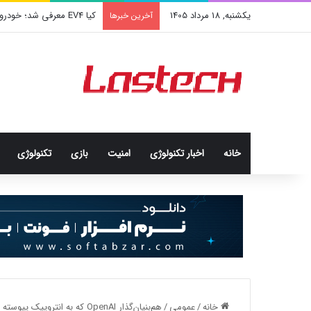
یکشنبه, 18 مرداد 1405
کیا EV4 معرفی شد؛ خودرو الکتریکی عجیب و جذاب کره‌ای‌ها
آخرین خبرها
خانه
اخبار تکنولوژی
امنيت
بازی
تکنولوژی
خانه
/
عمومی
/
هم‌بنیان‌گذار OpenAI که به انتروپیک پیوسته بود، از آن استارتاپ هم جدا شد