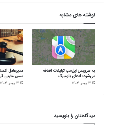
س
ع
نوشته های مشابه
ه
ه
و
ش
م
ص
ن
و
ع
به سرویس اپل‌مپ تبلیغات اضافه
مدیرعامل اکسفین
ی
می‌شود؛ ادعای بلومبرگ
مسیر مثبتی قرا
ر
29 بهمن 1403
29 بهمن 1403
ق
ی
ب
O
p
e
دیدگاهتان را بنویسید
n
A