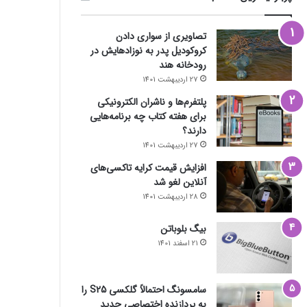
تصاویری از سواری دادن
کروکودیل پدر به نوزادهایش در
رودخانه هند
27 اردیبهشت 1401
پلتفرم‌ها و ناشران الکترونیکی
برای هفته کتاب چه برنامه‌هایی
دارند؟
27 اردیبهشت 1401
افزایش قیمت کرایه تاکسی‌های
آنلاین لغو شد
28 اردیبهشت 1401
بیگ بلوباتن
21 اسفند 1401
سامسونگ احتمالاً گلکسی S25 را
به پردازنده اختصاصی جدید