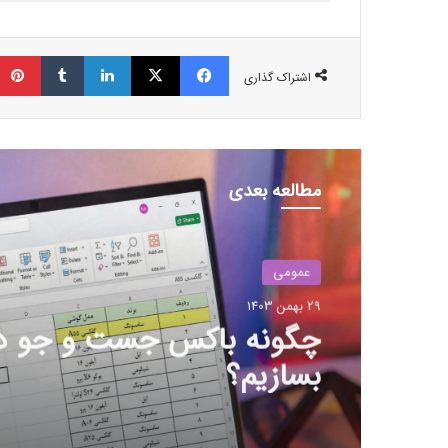
فیسبوک
ایکس
لینکداین
تامبلر
اشتراک گذاری
مطالعه بعدی
عمومی
29 بهمن 1403
بزرگ‌ترین دریاچه آب گرم زی
جهان در آلبانی کشف شد