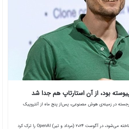
ران OpenAI و پژوهشگر برجسته در زمینه‌ی هوش مصنوعی، پس‌از پنج ماه از آنتروپیک
شولمن که به‌عنوان یکی از معماران اصلی ChatGPT شناخته می‌شود، در آگوست ۲۰۲۴ (مرداد و تیر) OpenAI را ترک کرد