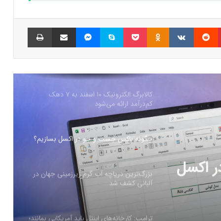
همراه اول | مودم‌های رومیزی 5G انتخاب اول
گیمرها، محتواسازان و کسب‌وکارها
پینتریست
Reddit
VKontakte
Odnoklassniki
پاکت
اسکایپ
مسنجر
اشتراک گذاری با ایمیل
چاپ
کالابرگ الکترونیک ۱۰ اسفند به ۷ دهک
کم‌درآمد ارائه می‌شود
چگونه باکس جست و جو در اکسل بسازیم؟
بزرگ‌ترین دریاچه آب گرم زیرزمینی جهان در
آلبانی کشف شد
رزمینی
ترامپ: کارخانه‌های اینتل باید آمریکایی بمانند؛
آینده همکاری با TSMC در هاله‌ای از ابهام
هلدینگ راد از جدیدترین محصول خود