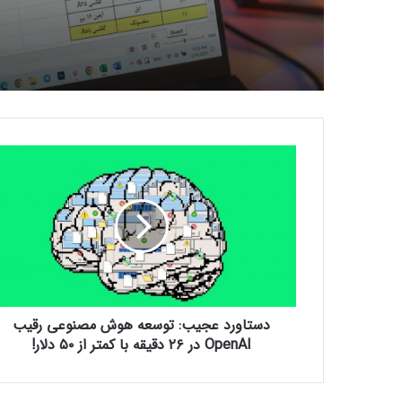
د
س
ت
ا
و
ر
د
ع
ج
دستاورد عجیب: توسعه هوش مصنوعی رقیب
ی
ب
OpenAI در ۲۶ دقیقه با کمتر از ۵۰ دلار!
:
ت
و