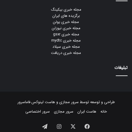
مجله خبری بیکینگ
برگزیده های ایران
مجله خبری یولن
مجله خبری نیوزلن
مجله خبری gsxr
مجله خبری mydtc
مجله خبری سیلاد
مجله خبری دریافت
تبلیغات
طراحی و توسعه توسط
سرور مجازی
و
هاست لینوکس
فاماسرور
خانه
هاست ایران
سرور مجازی
سرور اختصاصی
فیسبوک
ایکس
اینستاگرام
تلگرام