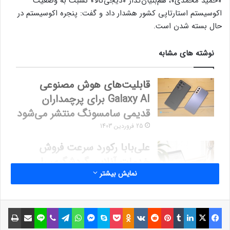
«حمید محمدی»، هم‌بنیان‌گذار «دیجی‌کالا»‌ نسبت به وضعیت
اکوسیستم استارتاپی کشور هشدار داد و گفت: پنجره اکوسیستم در
حال بسته شدن است.
نوشته های مشابه
قابلیت‌های هوش مصنوعی
Galaxy AI برای پرچمداران
قدیمی سامسونگ منتشر می‌شود
25 فروردین 1403
علی‌بابا رکورد سرعت فروش
خدمات آنلاین گردشگری را
نمایش بیشتر
شکست
18 دی 1403
فیسبوک
ایکس
لینکداین
تامبلر
پینتریست
Reddit
VKontakte
Odnoklassniki
پاکت
اسکایپ
مسنجر
واتس آپ
تلگرام
وایبر
لاین
اشتراک گذاری با ایمیل
چاپ
به گزارش lastech، محمدی امروز در پنلی با عنوان «وقتی نوآوری