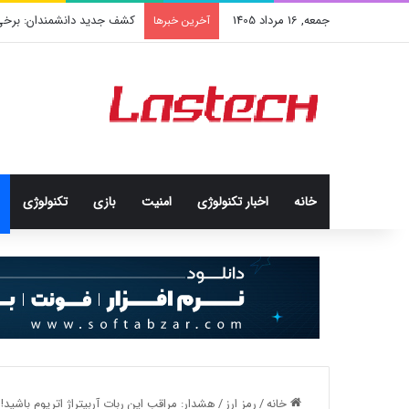
جمعه, 16 مرداد 1405
کشف جدید دانشمندان: برخی با
آخرین خبرها
خانه
اخبار تکنولوژی
امنيت
بازی
تکنولوژی
خانه
/
رمز ارز
/
هشدار: مراقب این ربات آربیتراژ اتریوم باشید!