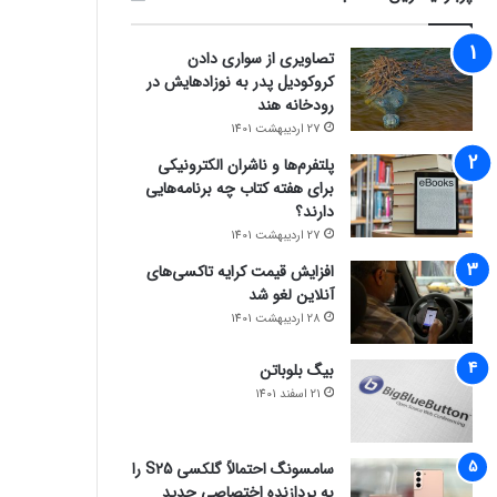
تصاویری از سواری دادن
کروکودیل پدر به نوزادهایش در
رودخانه هند
27 اردیبهشت 1401
پلتفرم‌ها و ناشران الکترونیکی
برای هفته کتاب چه برنامه‌هایی
دارند؟
27 اردیبهشت 1401
افزایش قیمت کرایه تاکسی‌های
آنلاین لغو شد
28 اردیبهشت 1401
بیگ بلوباتن
21 اسفند 1401
سامسونگ احتمالاً گلکسی S25 را
به پردازنده اختصاصی جدید