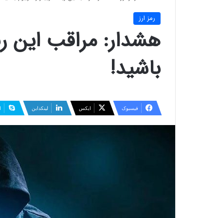
رمز ارز
هشدار: مراقب این ربا
باشید!
فیسبوک
ایکس
لینکداین
ا