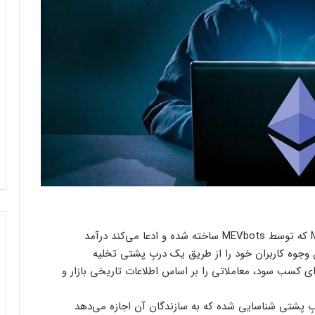
یک ربات معاملاتی آربیتراژ اتریوم به نام MEV gain که توسط MEVbots ساخته شده و ادعا می‌کند درآمد
 وجوه کاربران خود را از طریق یک دربِ پشتی تخلیه
برای کسب سود، معاملاتی را بر اساس اطلاعات تاریخی بازار و
ارسال پیام هشداردهنده با سوزاندن اتریوم؛
، با بررسی قرارداد MEVbots یک دربِ پشتی شناسایی شده که به سازندگان آن اجازه می‌دهد
کنترل مردم با چیپ‌های مغزی حقیقت دارد؟