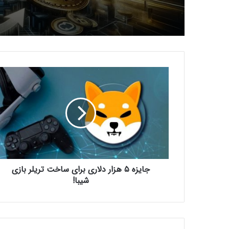
ج
ا
ی
ز
ه
۵
ه
ز
ا
جایزه ۵ هزار دلاری برای ساخت تریلر بازی
ر
د
شیبا!
ل
ا
ر
ی