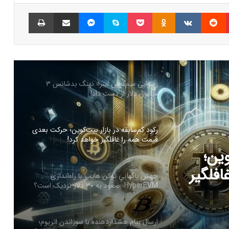
پیش‌بینی‌ها درباره قیمت PI چه می‌گویند؟
پینتریست
Reddit
VKontakte
Odnoklassniki
پاکت
اسکایپ
مسنجر
اشتراک گذاری با ایمیل
چاپ
ترامپ برای نجات میم‌کوینش دست به جیب
شد! جزییات ایردراپ ۵۰ دلاری
رسوایی میم‌کوین لیبرا؛ نهنگ بدشانس ۳
میلیون دلار از دست داد!
رکود کم‌سابقه در بازار بیت‌کوین؛ حرکت بعدی
قیمت همه را غافلگیر خواهد کرد!
وین؛
فلگیر
جهش ناگهانی توکن هایپ با راه‌اندازی
HyperEVM؛ صعود به ۳۰ دلار نزدیک است؟
ارسال پیام هشداردهنده با سوزاندن اتریوم؛