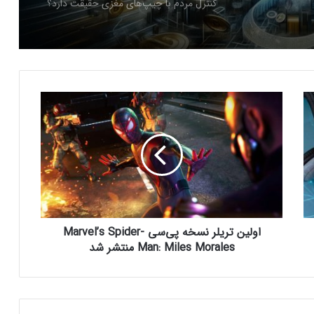
کنترل مردم با چیپ‌های مغزی حقیقت دارد؟
ایلان ماسک در تلاش‌ برای کاهش قدرت
SEC؛ ریپل در کانون توجه بازار قرار گرفت!
ا
و
ریزش ۷۶ درصدی تپ‌سواپ در اولین روز
ل
معاملات! آیا بازگشتی در کار است؟
ی
ن
ت
درخواست ایلان ماسک برای بررسی فورت
ر
ناکس؛ بحران طلا به سود بیت‌کوین تمام
ی
می‌شود؟
ل
اولین تریلر نسخه پی‌سی Marvel’s Spider-
ر
سرمایه‌گذاران سازمانی در حال انباشت کاردانو!
ن
Man: Miles Morales منتشر شد
نشانه‌ای از تغییر روند قیمت ADA؟
س
خ
ه
پ
شمارش معکوس برای راه‌اندازی پای نتورک؛