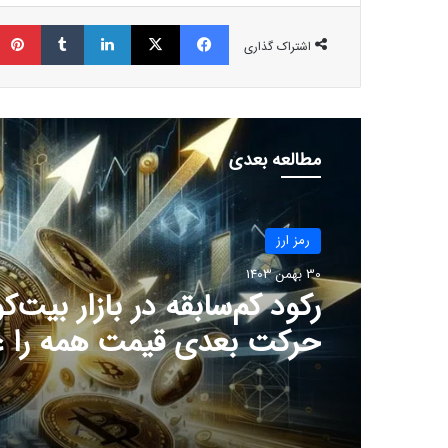
فیسبوک
ایکس
لینکداین
تامبلر
اشتراک گذاری
مطالعه بعدی
رمز ارز
30 بهمن 1403
رکود کم‌سابقه در بازار بیت‌ک
حرکت بعدی قیمت همه را غا
خواهد کرد!