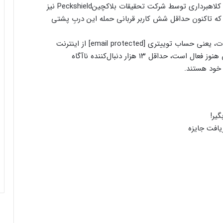
اتریوم را از کیف پول کاربران خود تخلیه کنند. این کلاهبرداری توسط شرکت تحقیقات بلاکچینPeckshield نیز
ه تاکنون حداقل شش کاربر قربانی حمله این دربِ پشتی
ایلان ماسک در تلاش‌ برای کاهش قدرت
پس از افشای این کلاهبرداری، مروج اصلی این ربات، یعنی حساب توییتری [email protected] از اینترنت
SEC؛ ریپل در کانون توجه بازار قرار گرفت!
ناپدید شد. با این حال، با توجه به اینکه قرارداد آن هنوز فعال است، حداقل ۱۳ هزار دنبال‌کننده ناآگاه
ریزش ۷۶ درصدی تپ‌سواپ در اولین روز
معاملات! آیا بازگشتی در کار است؟
درخواست ایلان ماسک برای بررسی فورت
یافت جایزه
ناکس؛ بحران طلا به سود بیت‌کوین تمام
می‌شود؟
سرمایه‌گذاران سازمانی در حال انباشت کاردانو!
نشانه‌ای از تغییر روند قیمت ADA؟
شمارش معکوس برای راه‌اندازی پای نتورک؛