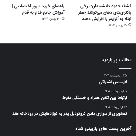
کشف جدید دانشمندان: برخی
راهنمای خرید سرور اختصاصی |
باکتری‌های دهان می‌توانند خطر
آموزش جامع قدم به قدم
ابتلا به آلزایمر را افزایش دهند
30 بهمن 1403
30 بهمن 1403
مطالب پر بازدید
25 اردیبهشت 1402
لایسنس اشتراکی
10 اردیبهشت 1402
ارتباط بین تلفن همراه و خستگی مفرط
27 اردیبهشت 1401
تصاویری از سواری دادن کروکودیل پدر به نوزادهایش در رودخانه هند
آخرین پست های بازبینی شده