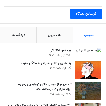
محبوب
تازه ترین
دیدگاه ها
لایسنس اشتراکی
25 اردیبهشت 1402
ارتباط بین تلفن همراه و خستگی مفرط
10 اردیبهشت 1402
تصاویری از سواری دادن کروکودیل پدر به
نوزادهایش در رودخانه هند
27 اردیبهشت 1401
پلتفرم‌ها و ناشران الکترونیکی برای هفته کتاب چه