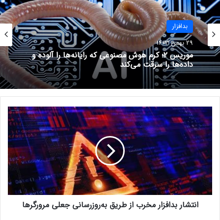
حتما بخوانید :
انتشار بدافزار مخرب از طریق به‌روزرسانی جعلی
مرورگرها
بدافزار
29 بهمن 1403
موریس ۲؛ کرم هوش مصنوعی که رایانه‌ها را آلوده و
نوشته های مشابه
داده‌ها را سرقت می‌کند
افزایش بدافزارها تحت تاثیر
گسترش فیلترشکن‌ها
ا
21 خرداد 1401
ن
VLC پلیر بدافزار منتشر می‌کند!
ت
ش
21 خرداد 1401
ا
ر
ب
د
ا
بدافزار
انتشار بدافزار مخرب از طریق به‌روزرسانی جعلی مرورگرها
ف
ز