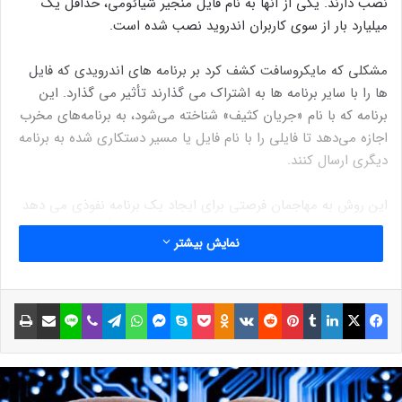
نصب دارند. یکی از آنها به نام فایل منجیر شیائومی، حداقل یک
میلیارد بار از سوی کاربران اندروید نصب شده است.
مشکلی که مایکروسافت کشف کرد بر برنامه های اندرویدی که فایل
ها را با سایر برنامه ها به اشتراک می گذارند تأثیر می گذارد. این
برنامه که با نام «جریان کثیف» شناخته می‌شود، به برنامه‌های مخرب
اجازه می‌دهد تا فایلی را با نام فایل یا مسیر دستکاری شده به برنامه
دیگری ارسال کنند.
این روش به مهاجمان فرصتی برای ایجاد یک برنامه نفوذی می دهد
که می تواند یک فایل با نام فایل مخرب را مستقیماً بدون اطلاع یا
نمایش بیشتر
تأیید کاربر به یک برنامه دریافت کننده ارسال کند. به گفته
مایکروسافت، زمانی که یک هدف اشتراک‌گذاری نام فایل مخربی را
دریافت می‌کند، از نام فایل برای راه‌اندازی فرآیندی استفاده می‌کند
فیسبوک
ایکس
لینکداین
تامبلر
پینتریست
Reddit
VKontakte
Odnoklassniki
پاکت
اسکایپ
مسنجر
واتس آپ
تلگرام
وایبر
لاین
اشتراک گذاری با ایمیل
چاپ
که ممکن است با در معرض خطر قرار گرفتن برنامه به پایان برسد.
در نتیجه برنامه هدف گمراه می شود و به نام یا مسیر فایل اعتماد
می کند و فایل را در یک دایرکتوری حیاتی اجرا یا ذخیره می کند.