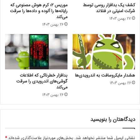
ی
ر
کشف یک بدافزار روسی توسط
موریس ۲؛ کرم هوش مصنوعی که
ج
ک
شرکت امنیتی در فنلاند
رایانه‌ها را آلوده و داده‌ها را سرقت
ع
ت
می‌کند
27 بهمن 1403
ل
ا
26 بهمن 1403
ی
م
م
ن
ر
ی
و
ت
ر
ی
گ
د
ر
ر
ه
ف
هشدار مایکروسافت به اندرویدی‌ها
بدافزار خطرناکی که اطلاعات
ا
ن
گوشی‌های اندرویدی را سرقت
26 بهمن 1403
ل
می‌کند
ا
26 بهمن 1403
ن
د
دیدگاهتان را بنویسید
نشانی ایمیل شما منتشر نخواهد شد.
بخش‌های موردنیاز علامت‌گذاری شده‌اند
*