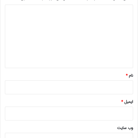
د
ی
د
گ
ا
ه
*
نام
*
ایمیل
*
وب‌ سایت