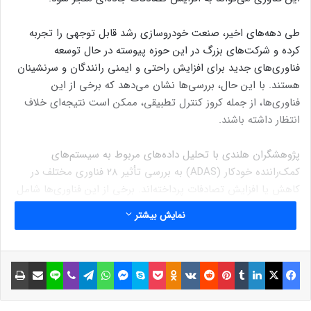
طی دهه‌های اخیر، صنعت خودروسازی رشد قابل توجهی را تجربه
کرده و شرکت‌های بزرگ در این حوزه پیوسته در حال توسعه
فناوری‌های جدید برای افزایش راحتی و ایمنی رانندگان و سرنشینان
هستند. با این حال، بررسی‌ها نشان می‌دهد که برخی از این
فناوری‌ها، از جمله کروز کنترل تطبیقی، ممکن است نتیجه‌ای خلاف
انتظار داشته باشند.
پژوهشگران هلندی با تحلیل داده‌های مربوط به سیستم‌های
کمک‌راننده خودکار (ADAS) به بررسی تأثیر ۲۸ فناوری مختلف در
کاهش یا افزایش تصادفات پرداخته‌اند. برخی از این فناوری‌ها شامل
سیستم نظارت بر فشار باد تایرها، دوربین‌های کمکی، سامانه‌های
نمایش بیشتر
ناوبری و هشدار نقاط کور هستند. یافته‌های این تحقیق نشان داده
است که برخی از این سیستم‌ها، مانند کمک به حفظ خودرو بین
خطوط، میزان تصادفات را تا ۱۹.۱ درصد کاهش داده و سیستم نظارت
فیسبوک
ایکس
لینکداین
تامبلر
پینتریست
Reddit
VKontakte
Odnoklassniki
پاکت
اسکایپ
مسنجر
واتس آپ
تلگرام
وایبر
لاین
اشتراک گذاری با ایمیل
چاپ
بر راننده نیز توانسته احتمال وقوع تصادف را ۱۴ درصد کاهش دهد.
با این حال، دو فناوری نه‌تنها در کاهش تصادفات نقشی نداشته‌اند،