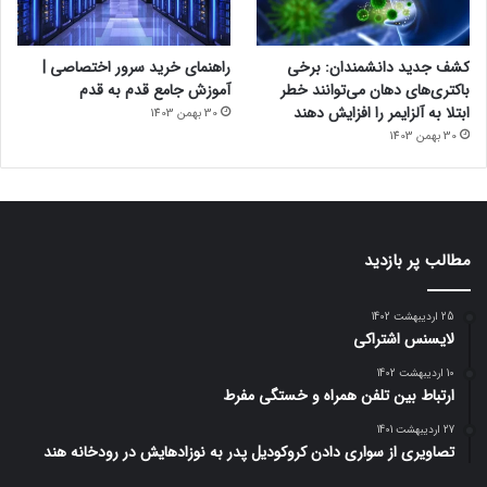
کشف جدید دانشمندان: برخی
راهنمای خرید سرور اختصاصی |
باکتری‌های دهان می‌توانند خطر
آموزش جامع قدم به قدم
ابتلا به آلزایمر را افزایش دهند
30 بهمن 1403
30 بهمن 1403
مطالب پر بازدید
25 اردیبهشت 1402
لایسنس اشتراکی
10 اردیبهشت 1402
ارتباط بین تلفن همراه و خستگی مفرط
27 اردیبهشت 1401
تصاویری از سواری دادن کروکودیل پدر به نوزادهایش در رودخانه هند