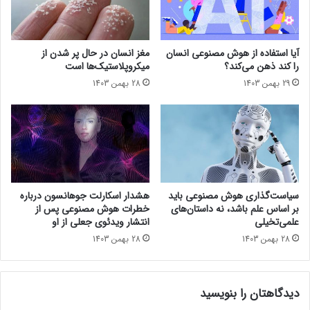
ر
ا
ت
م
ز
ی‌
م
ز
آیا استفاده از هوش مصنوعی انسان
مغز انسان در حال پر شدن از
ا
ن
را کند ذهن می‌کند؟
میکروپلاستیک‌ها است
ن‌
د
29 بهمن 1403
28 بهمن 1403
ب
!
ن
د
ی
ع
ا
ل
ی
سیاست‌گذاری هوش مصنوعی باید
هشدار اسکارلت جوهانسون درباره
د
بر اساس علم باشد، نه داستان‌های
خطرات هوش مصنوعی پس از
ر
علمی‌تخیلی
انتشار ویدئوی جعلی از او
ع
28 بهمن 1403
28 بهمن 1403
ک
ا
س
ی
دیدگاهتان را بنویسید
خ