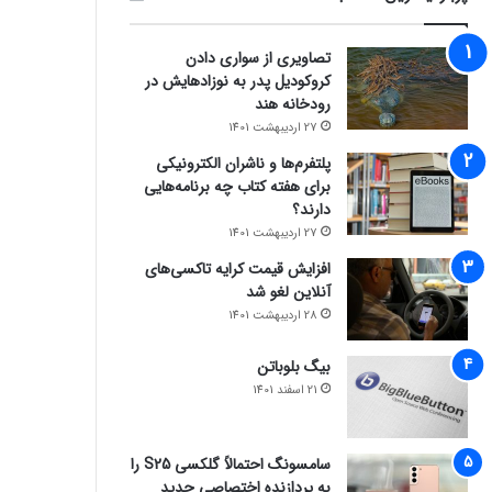
تصاویری از سواری دادن
کروکودیل پدر به نوزادهایش در
رودخانه هند
27 اردیبهشت 1401
پلتفرم‌ها و ناشران الکترونیکی
برای هفته کتاب چه برنامه‌هایی
دارند؟
27 اردیبهشت 1401
افزایش قیمت کرایه تاکسی‌های
آنلاین لغو شد
28 اردیبهشت 1401
بیگ بلوباتن
21 اسفند 1401
سامسونگ احتمالاً گلکسی S25 را
به پردازنده اختصاصی جدید