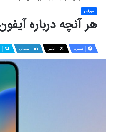
موبایل
هر آنچه درباره آیفون 14 می‌دانی
فیسبوک
ایکس
لینکداین
ا