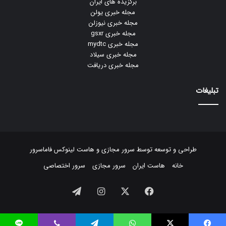
برگزیده های ایران
مجله خبری یولن
مجله خبری نیوزلن
مجله خبری gsxr
مجله خبری mydtc
مجله خبری سیلاد
مجله خبری دریافت
تبلیغات
طراحی و توسعه توسط
سرور مجازی
و
هاست لینوکس
فاماسرور
خانه
هاست ایران
سرور مجازی
سرور اختصاصی
فیسبوک
ایکس
اینستاگرام
تلگرام