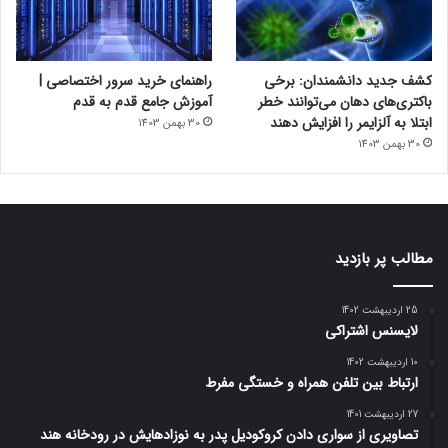
کشف جدید دانشمندان: برخی
راهنمای خرید سرور اختصاصی |
باکتری‌های دهان می‌توانند خطر
آموزش جامع قدم به قدم
ابتلا به آلزایمر را افزایش دهند
30 بهمن 1403
30 بهمن 1403
مطالب پر بازدید
25 اردیبهشت 1402
لایسنس اشتراکی
10 اردیبهشت 1402
ارتباط بین تلفن همراه و خستگی مفرط
27 اردیبهشت 1401
تصاویری از سواری دادن کروکودیل پدر به نوزادهایش در رودخانه هند