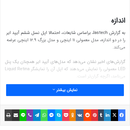
اندازه
به گزارش lastech، براساس شایعات، احتمالا اپل نسل ششم آیپد ایر
را در دو اندازه، مدل معمولی 11 اینچی و مدل بزرگ 12.9 اینچی عرضه
می‌کند.
گزارش‌های اخیر نشان می‌دهد که مدل‌های آیپد ایر همچنان یک پنل
LED معمولی را نمایش می‌دهند که اپل آن را نمایشگر Liquid Retina
می‌نامد، اگرچه گران‌تر است.
نمایش بیشتر
به نظر می‌رسد که اپل ممکن است به پنل‌های LED معمولی پایبند
باشد تا هزینه‌های تولید را تحت کنترل نگه دارد. نرخ تازه‌سازی
احتمالاً فقط به 60 هرتز محدود می‌شود و لبه‌ها در مدل‌های آینده
فیسبوک
ایکس
لینکداین
تامبلر
پینتریست
Reddit
VKontakte
Odnoklassniki
پاکت
اسکایپ
مسنجر
واتس آپ
تلگرام
وایبر
لاین
اشتراک گذاری با ایمیل
چاپ
مشابه نسل پنجم آیپد ایر خواهند بود.
نوشته های مشابه