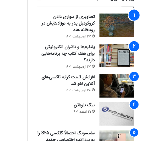
تصاویری از سواری دادن
کروکودیل پدر به نوزادهایش در
رودخانه هند
27 اردیبهشت 1401
پلتفرم‌ها و ناشران الکترونیکی
برای هفته کتاب چه برنامه‌هایی
دارند؟
27 اردیبهشت 1401
افزایش قیمت کرایه تاکسی‌های
آنلاین لغو شد
28 اردیبهشت 1401
بیگ بلوباتن
21 اسفند 1401
سامسونگ احتمالاً گلکسی S25 را
به پردازنده اختصاصی جدید