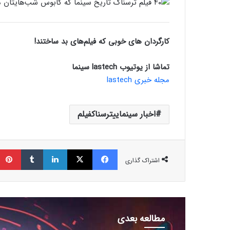
کارگردان های خوبی که فیلم‌های بد ساختند!
تماشا از یوتیوب lastech سینما
مجله خبری lastech
اخبار سینماییترسناکفیلم
فیسبوک
ایکس
لینکداین
تامبلر
اشتراک گذاری
مطالعه بعدی