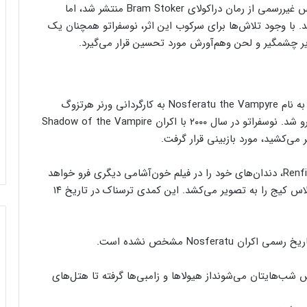
فیلم اصلی Nosferatu در سال ۱۹۲۲ به عنوان یک اقتباس غیررسمی از رمان دراکولای Bram Stoker منتشر شد، اما
د. با وجود تلاش‌ها برای سرکوب این اثر، نوسفراتو همچنان یک
ویر چشمگیر و لحن وهم‌آورش مورد تحسین قرار می‌گیرد.
محبوبیت این فیلم باعث شد در سال ۱۹۷۹ یک بازسازی به نام Nosferatu the Vampyre به کارگردانی ورنر هرتزوگ
ساخته شود که با استقبال خوبی از جانب منتقدین روبه‌رو شد. نوسفراتو در سال ۲۰۰۰ با اکران Shadow of the Vampire
در کنار نوسفراتو، نیکلاس هولت سال آینده با اکران Renfield، دندان‌های خود را در فیلم خون‌آشامی دیگری فرو خواهد
برد، جایی که او نقش خدمتکار کنت دراکولا با بازی نیکلاس کیج را به تصویر می‌کشد. این کمدی ترسناک در تاریخ ۱۴
کنسول دیجیتال PS5 کمترین محبوبیت را در
Nosfera مشخص نشده است.
بین کنسول‌ها دارد!
از هیولاها و زامبی‌ها گرفته تا هتل‌های
اینفوگرافیک: در سال ۲۰۲۵ منتظر این
بازی‌های ویدئویی جذاب باشید