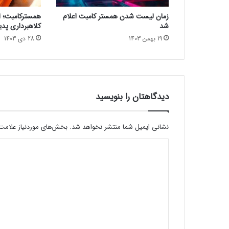
ت
زمان لیست شدن همستر کامبت اعلام
همسترکامبت؛ از
ج
شد
کلاهبرداری پدی
ر
19 بهمن 1403
28 دی 1403
ب
ه
ن
ک
ر
د
دیدگاهتان را بنویسید
ه
ا
س
نشانی ایمیل شما منتشر نخواهد شد.
بخش‌های موردنیاز علامت‌
ت
د
ی
د
گ
ا
ه