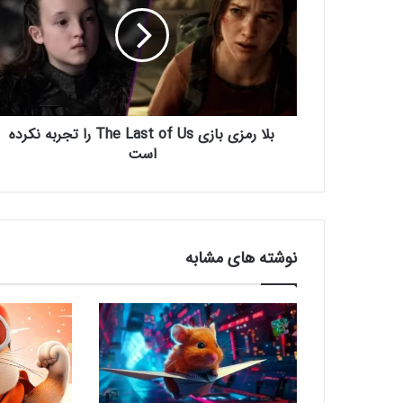
ا
ر
م
ز
ی
ب
ا
بلا رمزی بازی The Last of Us را تجربه نکرده
ز
ی
است
T
h
e
L
a
نوشته های مشابه
s
t
o
f
U
s
ر
ا