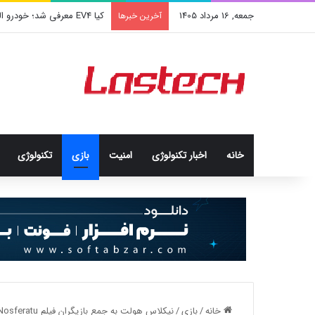
جمعه, 16 مرداد 1405
کیا EV4 معرفی شد؛ خودرو الکتریکی عجیب و جذاب کره‌ای‌ها
آخرین خبرها
خانه
اخبار تکنولوژی
امنيت
بازی
تکنولوژی
خانه
/
بازی
/
نیکلاس هولت به جمع بازیگران فیلم Nosferatu پیوست