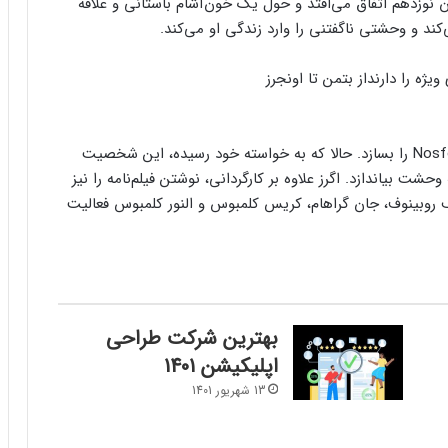
ن نوزدهم اتفاق می‌افتد و حول یک خون‌آشام باستانی و علاقه
ند و وحشتی ناگفتنی را وارد زندگی او می‌کند.
از بتمن تا اونجرز
رابرت اگرز از چندین سال پیش در تلاش بود فیلم Nosferatu را بسازد. حالا که به خواسته خود رسیده، این شخصیت
ت بیاندازد. اگرز علاوه بر کارگردانی، نوشتن فیلم‌نامه را نیز
جف روبینوف، جان گراهام، کریس کلمبوس و النور کلمبوس فعالیت
بهترین شرکت طراحی
اپلیکیشن 1401
13 شهریور 1401