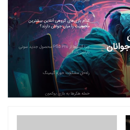
چرا گیمرها از PS5 Pro محصول جدید سونی
ناراضی‌اند؟
PS5 Pro محصول
راه‌حل مشکلات حوزه گیمینگ
حمله هکرها به بازی پوکمون
کنسول دیجیتال PS5 کمترین محبوبیت را در
بین کنسول‌ها دارد!
اینفوگرافیک: در سال ۲۰۲۵ منتظر این
ب
بازی‌های ویدئویی جذاب باشید
ا