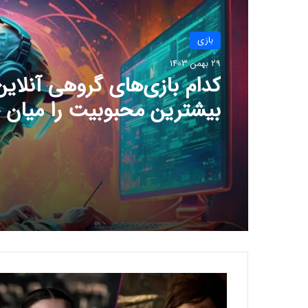
بازی
29 بهمن 1403
چرا گیمرها از 
جدید سونی ناراضی‌اند؟
ب
ل