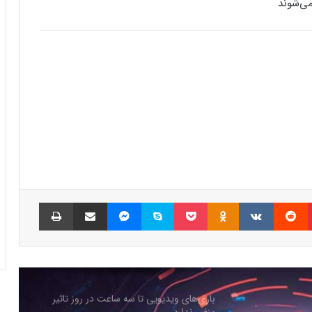
رفع فیلتر گوگل پلی به حل مشکلات سازندگان
بازی‌ها کمک خواهد کرد؟
جذب سرمایه ۱۰ میلیون دلاری توسط شرکت
بازی‌سازی ترکیه‌ای از سوئد
شبکه پلی‌استیشن (PSN) دچار اختلالات
گسترده‌ای شد
پینتریست
Reddit
VKontakte
Odnoklassniki
پاکت
اسکایپ
مسنجر
اشتراک گذاری با ایمیل
چاپ
بازی‌های ویدیویی تا سه ساعت در روز تاثیر
منفی ندارد
کدام بازی‌های گروهی آنلاین بیشترین
محبوبیت را میان جوانان دارند؟