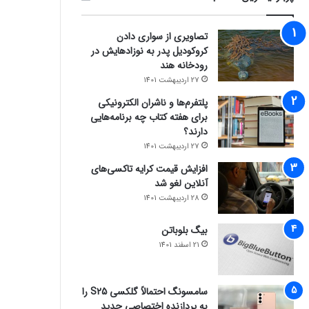
تصاویری از سواری دادن
کروکودیل پدر به نوزادهایش در
رودخانه هند
27 اردیبهشت 1401
پلتفرم‌ها و ناشران الکترونیکی
برای هفته کتاب چه برنامه‌هایی
دارند؟
27 اردیبهشت 1401
افزایش قیمت کرایه تاکسی‌های
آنلاین لغو شد
28 اردیبهشت 1401
بیگ بلوباتن
21 اسفند 1401
سامسونگ احتمالاً گلکسی S25 را
به پردازنده اختصاصی جدید