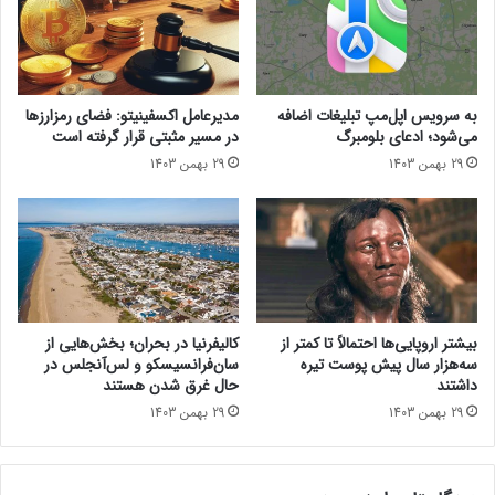
۲
ر
۰
ی
۰
د
۵
ر
م
د
به سرویس اپل‌مپ تبلیغات اضافه
مدیرعامل اکسفینیتو:‌ فضای رمزارزها
ی‌
ی
می‌شود؛ ادعای بلومبرگ
در مسیر مثبتی قرار گرفته است
ت
و
29 بهمن 1403
29 بهمن 1403
و
ا
ا
ر
ن
ب
س
ا
ت
ا
ا
ف
ن
ز
و
و
بیشتر اروپایی‌ها احتمالاً تا کمتر از
کالیفرنیا در بحران؛ بخش‌هایی از
ی
ن
سه‌هزار سال پیش پوست تیره
سان‌فرانسیسکو و لس‌آنجلس در
د
ه‌
داشتند
حال غرق شدن هستند
ی
ه
29 بهمن 1403
29 بهمن 1403
ا
ا
ر
ی
ا
ت