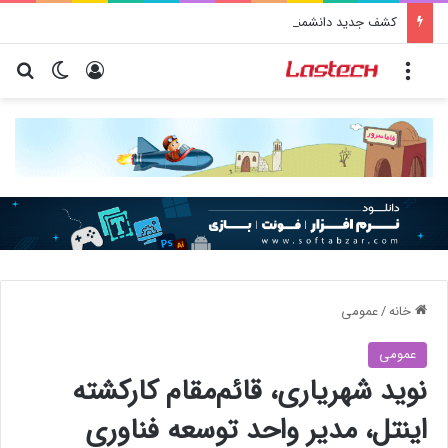
کشف جدید دانشمندان: برخی باکتری‌های دهان می‌توانند خطر ابتلا به آلزایمر را افزایش دهند
منو
ورود
تغییر پو
جس
خانه
/
عمومی
عمومی
نوید شهریاری، قائم‌مقام کارکشته
اینتل، مدیر واحد توسعه فناوری