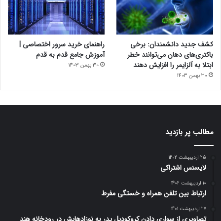
کشف جدید دانشمندان: برخی
راهنمای خرید سرور اختصاصی |
باکتری‌های دهان می‌توانند خطر
آموزش جامع قدم به قدم
ابتلا به آلزایمر را افزایش دهند
30 بهمن 1403
30 بهمن 1403
مطالب پر بازدید
25 اردیبهشت 1402
لایسنس اشتراکی
10 اردیبهشت 1402
ارتباط بین تلفن همراه و خستگی مفرط
27 اردیبهشت 1401
تصاویری از سواری دادن کروکودیل پدر به نوزادهایش در رودخانه هند