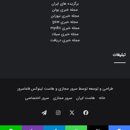
برگزیده های ایران
مجله خبری یولن
مجله خبری نیوزلن
مجله خبری gsxr
مجله خبری mydtc
مجله خبری سیلاد
مجله خبری دریافت
تبلیغات
طراحی و توسعه توسط
سرور مجازی
و
هاست لینوکس
فاماسرور
خانه
هاست ایران
سرور مجازی
سرور اختصاصی
فیسبوک
ایکس
اینستاگرام
تلگرام