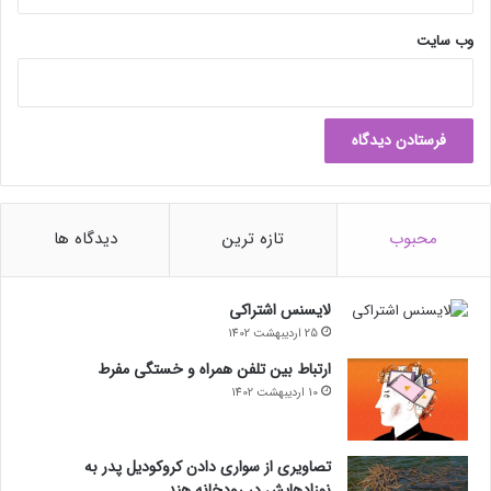
د
وب‌ سایت
محبوب
تازه ترین
دیدگاه ها
لایسنس اشتراکی
25 اردیبهشت 1402
ارتباط بین تلفن همراه و خستگی مفرط
10 اردیبهشت 1402
تصاویری از سواری دادن کروکودیل پدر به
نوزادهایش در رودخانه هند