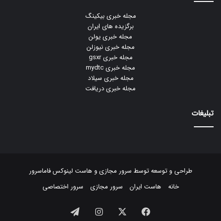
مجله خبری بیکینگ
برگزیده های ایران
مجله خبری یولن
مجله خبری نیوزلن
مجله خبری gsxr
مجله خبری mydtc
مجله خبری سیلاد
مجله خبری دریافت
تبلیغات
طراحی و توسعه توسط
سرور مجازی
و
هاست لینوکس
فاماسرور
خانه
هاست ایران
سرور مجازی
سرور اختصاصی
فیسبوک
ایکس
اینستاگرام
تلگرام