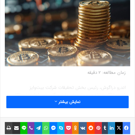
زمان مطالعه:
2
دقیقه
اندرو دراگوش، رئیس بخش تحقیقات شرکت بیت‌وایز
(Bitwise)، با اشاره به داده‌های پلتفرم گلس‌نود (Glassnode)
نمایش بیشتر
اعلام کرد که روز چهارشنبه، صرافی‌های متمرکز شاهد خروج بیش
از ۱۷ هزار بیت‌کوین، معادل بیش از ۱.۶ میلیارد دلار، بودند.
فیسبوک
ایکس
لینکداین
تامبلر
پینتریست
Reddit
VKontakte
Odnoklassniki
پاکت
اسکایپ
مسنجر
واتس آپ
تلگرام
وایبر
لاین
اشتراک گذاری با ایمیل
چاپ
این رقم، بزرگ‌ترین جریان خروجی بیت‌کوین‌ از صرافی‌ها در یک
روز، از آوریل ۲۰۲۴ به شمار می‌رود.