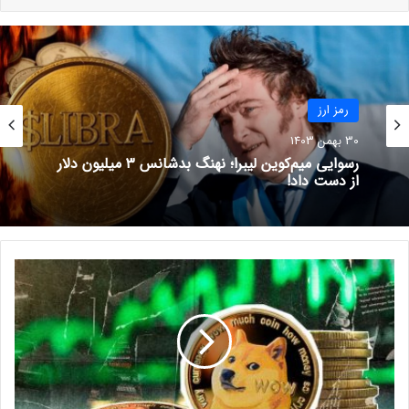
نوشته های مشابه
پرسودترین و پرضررترین
رمز ارز
رمزارزهای امروز (۶ اردیبهشت
30 بهمن 1403
۱۴۰۳)
رسوایی میم‌کوین لیبرا؛ نهنگ بدشانس ۳ میلیون دلار
6 اردیبهشت 1403
از دست داد!
هشدار تحلیلگر معروف؛ قبل و
بعد از هاوینگ بیت کوین به این
نکات مهم توجه کنید!
خ
29 فروردین 1403
ر
ی
د
ه
سود‌های بی‌پایان!
ا
ی
خرید میم‌کوین‌های کمیاب و انفجاری بدون کارمزد، فقط در
س