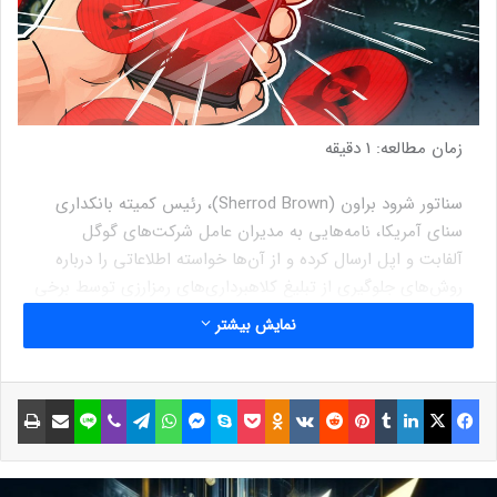
زمان مطالعه:
1
دقیقه
سناتور شرود براون (Sherrod Brown)، رئیس کمیته بانکداری
سنای آمریکا، نامه‌هایی به مدیران عامل شرکت‌های گوگل
آلفابت و اپل ارسال کرده و از آن‌ها خواسته اطلاعاتی را درباره
روش‌های جلوگیری از تبلیغ کلاهبرداری‌های رمزارزی توسط برخی
برنامه‌ها ارائه دهند.
نمایش بیشتر
براون می‌گوید:
فیسبوک
ایکس
لینکداین
تامبلر
پینتریست
Reddit
VKontakte
Odnoklassniki
پاکت
اسکایپ
مسنجر
واتس آپ
تلگرام
وایبر
لاین
اشتراک گذاری با ایمیل
چاپ