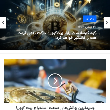
جنایتکاران سایبری لوگو، نام و سایر
اطلاعات شناسایی شرکت‌های رمزارزی
را دزدیده‌ و سپس، اپلیکیشن‌های
رمز ارز
تلفن همراه جعلی را ایجاد می‌کنند تا
30 بهمن 1403
سرمایه‌گذاران ناآگاه تصور کنند با یک
رکود کم‌سابقه در بازار بیت‌کوین؛ حرکت بعدی قیمت
همه را غافلگیر خواهد کرد!
شرکت رمزارزی قانونی سروکار دارند.
پس در حالی که شرکت‌های رمزارزی
باید اقدامات لازم را برای جلوگیری از
ج
فعالیت‌های کلاهبرداری انجام دهند، به
د
ی
همین ترتیب ضروری است که
د
فروشگاه‌های اپلیکیشن (مانند اپ
ت
ر
استور و گوگل پلی) نیز تضمین‌های
ی
مناسبی برای جلوگیری از فعالیت‌
ن
چ
برنامه‌های جعلی تلفن همراه داشته
جدیدترین چالش‌های صنعت استخراج بیت کوین!
ا