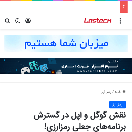
کشف جدید دانشمندان: برخی باکتری‌های دهان می‌توانند خطر ابتلا به آلزایمر را افزایش دهند
منو
ورود
تغییر پو
جس
خانه
/
رمز ارز
رمز ارز
نقش گوگل و اپل در گسترش
برنامه‌های جعلی رمزارزی!