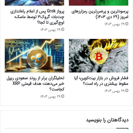
بازی‌های بلاکچینی چگونه به
ی
t
ن
رشد پذیرش رمزارزها کمک
د
پرسودترین و پرضررترین رمزارزهای
پرواز Grok پس از اعلام راه‌اندازی
!
ر
می‌کنند؟
امروز (۲۹ دی ۱۴۰۳)
چت‌بات گروک۳ توسط ماسک؛
د
اوج‌گیری تا کجا؟
29 بهمن 1403
27 شهریور 1401
س
29 بهمن 1403
ت
ورود بایننس کوین به بورس
س
آلمان!
ا
خ
4 شهریور 1401
ت
ق
ر
ا
فشار فروش در بازار بیت‌کوین؛ آیا
تحلیلگران برتر از روند صعودی ریپل
منبع
کوین تلگراف
ر
سقوط بیشتری در راه است؟
خبر می‌دهند؛ هدف قیمتی XRP
د
کجاست؟
اشتراک‌گذاری
29 بهمن 1403
ا
29 بهمن 1403
ر
د
اخبار کوتاه
دیدگاهتان را بنویسید