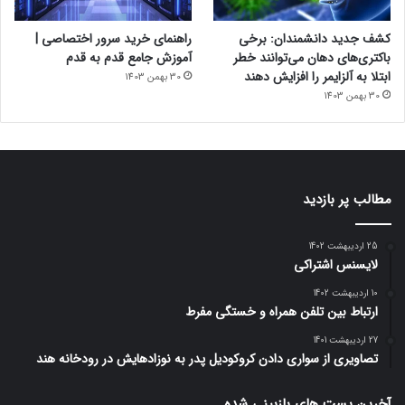
کشف جدید دانشمندان: برخی
راهنمای خرید سرور اختصاصی |
باکتری‌های دهان می‌توانند خطر
آموزش جامع قدم به قدم
ابتلا به آلزایمر را افزایش دهند
30 بهمن 1403
30 بهمن 1403
مطالب پر بازدید
25 اردیبهشت 1402
لایسنس اشتراکی
10 اردیبهشت 1402
ارتباط بین تلفن همراه و خستگی مفرط
27 اردیبهشت 1401
تصاویری از سواری دادن کروکودیل پدر به نوزادهایش در رودخانه هند
آخرین پست های بازبینی شده