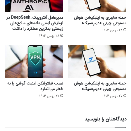
ت
A
؛
M
ا
D
حمله سایبری به اپلیکیشن هوش
مدیرعامل آنتروپیک: DeepSeek در
ی
9
مصنوعی چینی «دیپ‌سیک»
آزمایش ایمنی داده‌های سلاح‌های
ن
0
زیستی بدترین عملکرد را داشت
28 بهمن 1403
گ
0
28 بهمن 1403
و
0
ش
X
ی‌
3
ه
D
ا
ب
ی
ه‌
س
ز
ا
و
حمله سایبری به اپلیکیشن هوش
نصب فیلترشکن امنیت گوشی را به
م
د
مصنوعی چینی «دیپ‌سیک»
خطر می‌اندازد
س
ی
27 بهمن 1403
27 بهمن 1403
و
ع
ن
ر
گ
ض
آ
دیدگاهتان را بنویسید
ه
پ
خ
د
و