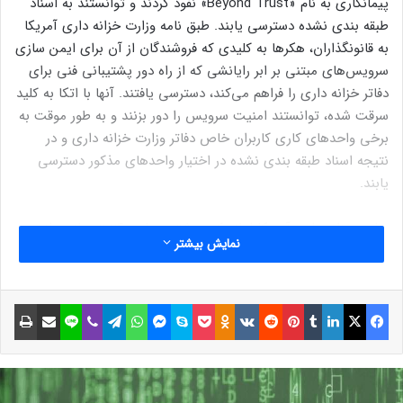
پیمانکاری به نام «Beyond Trust» نفوذ کردند و توانستند به اسناد
طبقه بندی نشده دسترسی یابند. طبق نامه وزارت خزانه داری آمریکا
به قانونگذاران، هکرها به کلیدی که فروشندگان از آن برای ایمن سازی
سرویس‌های مبتنی بر ابر رایانشی که از راه دور پشتیبانی فنی برای
دفاتر خزانه داری را فراهم می‌کند، دسترسی یافتند. آنها با اتکا به کلید
سرقت شده، توانستند امنیت سرویس را دور بزنند و به طور موقت به
برخی واحدهای کاری کاربران خاص دفاتر وزارت خزانه داری و در
نتیجه اسناد طبقه بندی نشده در اختیار واحدهای مذکور دسترسی
یابند.
وزارت خزانه داری آمریکا اعلام کرد هشتم دسامبر ۲۰۲۴ میلادی از
نمایش بیشتر
طریق شرکت «Beyond Trust» از نشتی امنیتی باخبر شده و هم
اکنون مشغول همکاری با آژانس امنیت سایبری و زیرساخت آمریکا و
همچنین اف بی آی است تا گستره هک را ارزیابی کند.
فیسبوک
ایکس
لینکداین
تامبلر
پینتریست
Reddit
VKontakte
Odnoklassniki
پاکت
اسکایپ
مسنجر
واتس آپ
تلگرام
وایبر
لاین
اشتراک گذاری با ایمیل
چاپ
سخنگوی سفارت چین در آمریکا مسئولیت این هک را نپذیرفت و
اعلام کرد پکن به شدت با حملات افترا آمیز آمریکا علیه چین بدون
مبنای واقعی مخالف است.