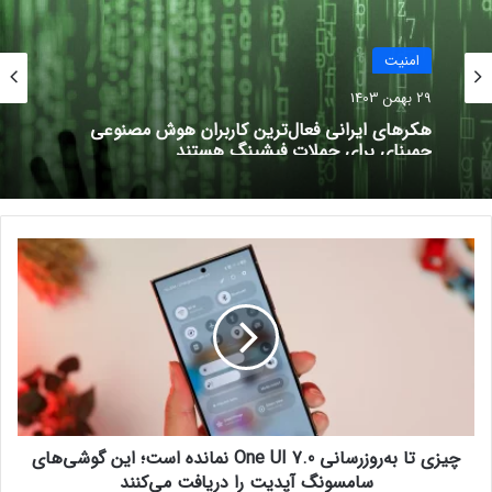
حتما بخوانید :
هکرها از DeepSeek سوءاستفاده می‌کنند
امنيت
29 بهمن 1403
نوشته های مشابه
هکرهای ایرانی فعال‌ترین کاربران هوش مصنوعی
جمینای برای حملات فیشینگ هستند
اسکای‌نیوز: دولت چین وزارت دفاع
انگلیس را هک کرده است
2 خرداد 1403
چ
کلاهبرداری‌های پیامکی در سال ۱۴۰۲
ی
ز
17 اردیبهشت 1403
ی
ت
ا
ب
هک
ه‌
ر
چیزی تا به‌روزرسانی One UI 7.0 نمانده است؛ این گوشی‌های
و
ز
سامسونگ آپدیت را دریافت می‌کنند