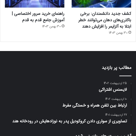
کشف جدید دانشمندان: برخی
راهنمای خرید سرور اختصاصی |
باکتری‌های دهان می‌توانند خطر
آموزش جامع قدم به قدم
ابتلا به آلزایمر را افزایش دهند
30 بهمن 1403
30 بهمن 1403
مطالب پر بازدید
25 اردیبهشت 1402
لایسنس اشتراکی
10 اردیبهشت 1402
ارتباط بین تلفن همراه و خستگی مفرط
27 اردیبهشت 1401
تصاویری از سواری دادن کروکودیل پدر به نوزادهایش در رودخانه هند