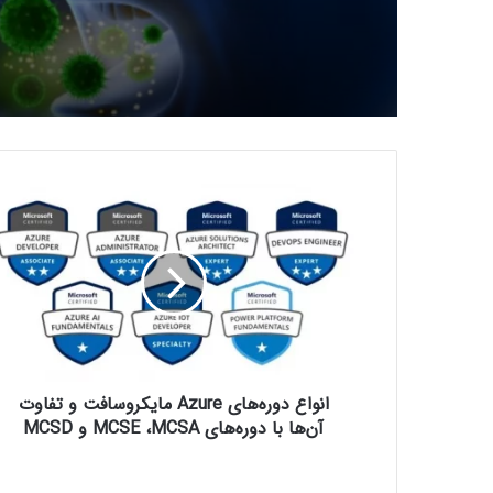
ا
ن
و
ا
ع
د
و
ر
ه‌
انواع دوره‌های Azure مایکروسافت و تفاوت
ه
ا
آن‌ها با دوره‌های MCSE ،MCSA و MCSD
ی
A