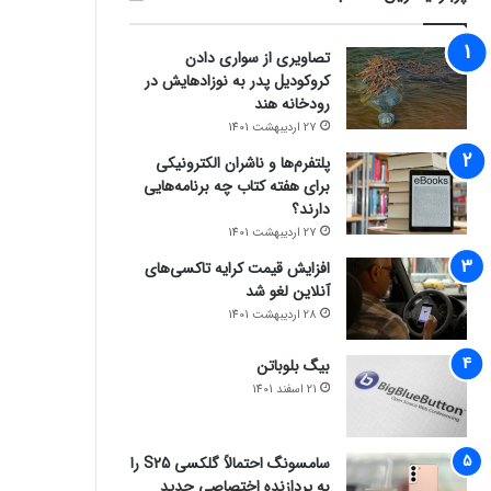
تصاویری از سواری دادن
کروکودیل پدر به نوزادهایش در
رودخانه هند
27 اردیبهشت 1401
پلتفرم‌ها و ناشران الکترونیکی
برای هفته کتاب چه برنامه‌هایی
دارند؟
27 اردیبهشت 1401
افزایش قیمت کرایه تاکسی‌های
آنلاین لغو شد
28 اردیبهشت 1401
بیگ بلوباتن
21 اسفند 1401
سامسونگ احتمالاً گلکسی S25 را
به پردازنده اختصاصی جدید