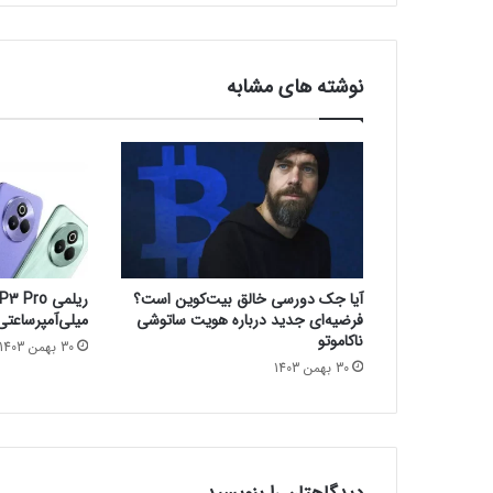
z
u
r
e
نوشته های مشابه
م
ا
ی
ک
ر
و
س
ا
ف
آیا جک دورسی خالق بیت‌کوین است؟
ت
فرضیه‌ای جدید درباره هویت ساتوشی
میلی‌آمپرساعتی و IP69 معرف
و
ناکاموتو
30 بهمن 1403
ت
30 بهمن 1403
ف
ا
و
ت
آ
ن‌