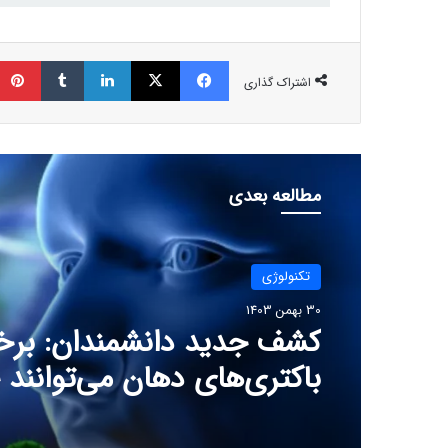
فیسبوک
ایکس
لینکداین
تامبلر
اشتراک گذاری
مطالعه بعدی
تکنولوژی
30 بهمن 1403
کشف جدید دانشمندان: برخ
باکتری‌های دهان می‌توانند
ابتلا به آلزایمر را افزایش ده