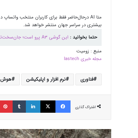
متا AI درحال‌حاضر فقط برای کاربران منتخب واتساپ
بیشتری در سراسر جهان منتشر خواهد شد.
حتما بخوانید :
این گوشی A3 پرو است؛ جان‌سخت‌ترین میان‌رده دنیا با مقاومت چشمگیر دربرابر آب
منبع : زومیت
مجله خبری lastech
فناوری
نرم افزار و اپلیکیشن
هوش 
فیسبوک
ایکس
لینکداین
تامبلر
اشتراک گذاری