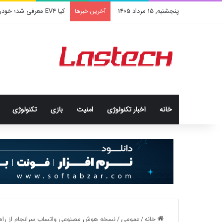
پنجشنبه, 15 مرداد 1405
کشف جدید دانشمندان: برخی
آخرین خبرها
خانه
اخبار تکنولوژی
امنيت
بازی
تکنولوژی
خانه
/
عمومی
/
نسخه هوش مصنوعی واتساپ سرانجام از راه