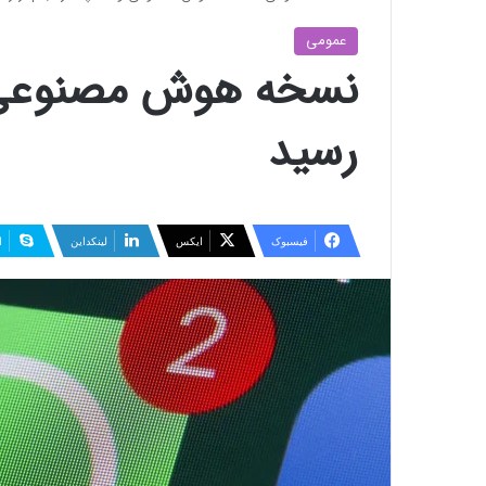
عمومی
نسخه هوش مصنوعی و
رسید
فیسبوک
ایکس
لینکداین
ا