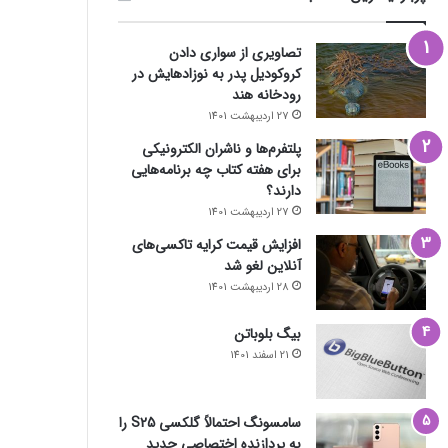
تصاویری از سواری دادن
کروکودیل پدر به نوزادهایش در
رودخانه هند
27 اردیبهشت 1401
پلتفرم‌ها و ناشران الکترونیکی
برای هفته کتاب چه برنامه‌هایی
دارند؟
27 اردیبهشت 1401
افزایش قیمت کرایه تاکسی‌های
آنلاین لغو شد
28 اردیبهشت 1401
بیگ بلوباتن
21 اسفند 1401
سامسونگ احتمالاً گلکسی S25 را
به پردازنده اختصاصی جدید