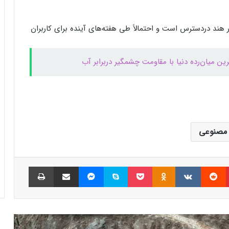
بیشتر مواد با حرارت‌دادن نرم می‌شوند؛ پس
چرا تخم مرغ سفت می‌شود؟
 در هند دردسترس است و احتمالاً طی هفته‌های آینده برای کاربران
مایکروسافت پشتیبانی از پردازنده‌های نسل ۱۰
اینتل را در ویندوز Windows 11 24H2 کنار
گذاشت؛ پایانی بر عصر کامت‌لیک
نسل جدید مانیتور استودیو دیسپلی اپل سال
۲۰۲۶ از راه می‌رسد؛ گزارش بلومبرگ
مصنوعی
همراه اول | مودم‌های رومیزی 5G انتخاب اول
گیمرها، محتواسازان و کسب‌وکارها
پینتریست
Reddit
VKontakte
Odnoklassniki
پاکت
اسکایپ
مسنجر
اشتراک گذاری با ایمیل
چاپ
کالابرگ الکترونیک ۱۰ اسفند به ۷ دهک
کم‌درآمد ارائه می‌شود