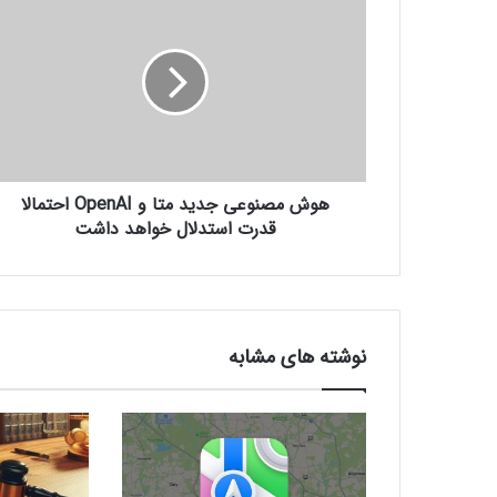
و
ش
م
ص
ن
و
ع
ی
هوش مصنوعی جدید متا و OpenAI احتمالا
ج
د
قدرت استدلال خواهد داشت
ی
د
م
ت
ا
نوشته های مشابه
و
O
p
e
n
A