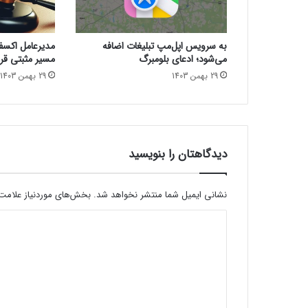
I
ا
ح
به سرویس اپل‌مپ تبلیغات اضافه
مدیرعامل اکسفین
ت
می‌شود؛ ادعای بلومبرگ
مسیر مثبتی قرا
م
29 بهمن 1403
29 بهمن 1403
ا
ل
ا
ق
د
ر
دیدگاهتان را بنویسید
ت
ا
س
نشانی ایمیل شما منتشر نخواهد شد.
بخش‌های موردنیاز علامت‌
ت
د
د
ل
ی
ا
د
ل
خ
گ
و
ا