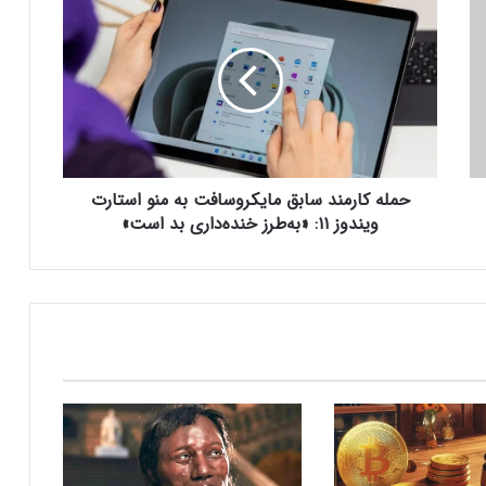
بیشتر مواد با حرارت‌دادن نرم می‌شوند؛ پس
م
چرا تخم مرغ سفت می‌شود؟
ل
ه
ک
مایکروسافت پشتیبانی از پردازنده‌های نسل ۱۰
ا
اینتل را در ویندوز Windows 11 24H2 کنار
ر
گذاشت؛ پایانی بر عصر کامت‌لیک
م
ن
حمله کارمند سابق مایکروسافت به منو استارت
نسل جدید مانیتور استودیو دیسپلی اپل سال
د
۲۰۲۶ از راه می‌رسد؛ گزارش بلومبرگ
س
ویندوز ۱۱: «به‌طرز خنده‌داری بد است»
ا
ب
ق
همراه اول | مودم‌های رومیزی 5G انتخاب اول
م
گیمرها، محتواسازان و کسب‌وکارها
ا
ی
ک
کالابرگ الکترونیک ۱۰ اسفند به ۷ دهک
ر
کم‌درآمد ارائه می‌شود
و
س
ا