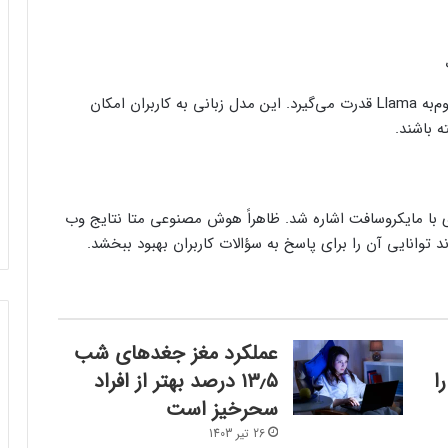
هوش مصنوعی متا از مدل زبانی بزرگ این شرکت موسوم‌به Llama قدرت می‌گیرد. این مدل زبانی به کاربران امکان
 با مایکروسافت اشاره شد. ظاهراً هوش مصنوعی متا نتایج وب
د توانایی آن را برای پاسخ به سؤالات کاربران بهبود ببخشد.
عملکرد مغز جغدهای شب
فرم‌ور باتری در گوشی‌های شیائومی با
ا
۱۳٫۵ درصد بهتر از افراد
سیستم‌عامل HyperOS 2.0 به‌روزرسانی
سحرخیز است
مخفی دریافت کرد
26 تیر 1403