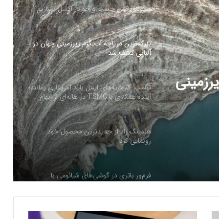
چگونه باکس جست و جو در اکسل بسازیم؟
بزرگ‌ترین دریاچه آب گرم زیرزمینی جهان در
آلبانی کشف شد
رزمینی
ترامپ: کارخانه‌های اینتل باید آمریکایی بمانند؛
آینده همکاری با TSMC در هاله‌ای از ابهام
هلدینگ راد از جدیدترین محصول خود
رونمایی کرد
فرم‌ور باتری در گوشی‌های شیائومی با
سیستم‌عامل HyperOS 2.0 به‌روزرسانی
مخفی دریافت کرد
ح