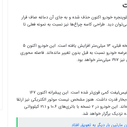
لوپنجره خودرو اکنون حذف شده و به جای آن دماغه صاف قرار
توان دید. طراحی کاسه چراغ‌ها نیز نسبت به نمونه فعلی تا
کاربران از مشکلات کابل شارژ گلکسی S25
اولترا و پلاس خبر می‌دهند
طول نسخه فیس‌لیفت ونوسیا وی‌ آنلاین، نسبت به نسخه قبلی، 13 میلی‌متر افزایش یافته است. این خودرو اکنون 5
عرضه خودرو نسبت به قبل بدون تغییر مانده‌اند. فاصله محوری
کاربران از مشکلات کابل شارژ گلکسی S25
اولترا و پلاس خبر می‌دهند
پاداش خرید شما با تارا، سهم سلامتی کودکان
محک می‌­شود
موتور 1.5 لیتری توربوشارژر ونوسیا V-Online در نسخه فیس‌لیفت کمی قوی‌تر شده است. این پیشرانه اکنون 167
 قدرت تولید می‌کند ولی نسخه قبلی 163 اسب‌بخار قدرت داشت. هنوز مشخص نیست موتور الکتریکی نیز ارتقا
یافته است یا خیر. باتری‌های این خودرو نیز بزرگ‌تر شده‌اند. این خودرو در 2 نسخه با باتری‌های 10.6 و 21.1 کیلوواتی
پاداش خرید شما با تارا، سهم سلامتی کودکان
 نزدیک برگزار خواهد شد.
محک می‌­شود
مارتین بار دیگر به تعویق افتاد