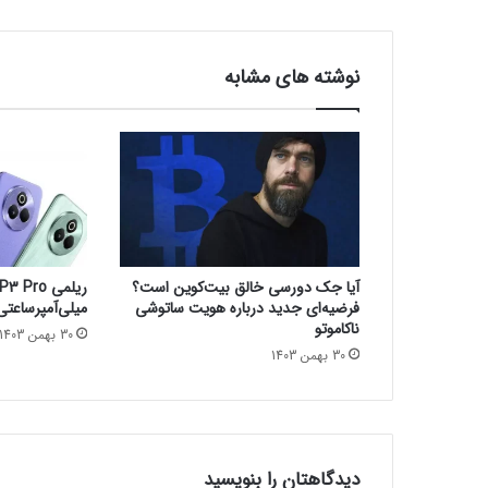
ا
و
ی
نوشته های مشابه
ر
د
س
ت
ک
ا
ر
ی
ش
آیا جک دورسی خالق بیت‌کوین است؟
د
فرضیه‌ای جدید درباره هویت ساتوشی
میلی‌آمپرساعتی و IP69 معرف
ه
ناکاموتو
30 بهمن 1403
ب
30 بهمن 1403
ا
ه
و
ش
م
ص
دیدگاهتان را بنویسید