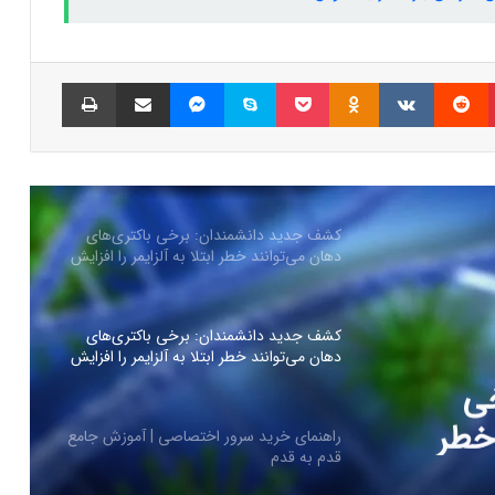
آیا جک دورسی خالق بیت‌کوین است؟
فرضیه‌ای جدید درباره هویت ساتوشی ناکاموتو
پینتریست
Reddit
VKontakte
Odnoklassniki
پاکت
اسکایپ
مسنجر
اشتراک گذاری با ایمیل
چاپ
کیا EV4 معرفی شد؛ خودرو الکتریکی عجیب و
جذاب کره‌ای‌ها
کشف جدید دانشمندان: برخی باکتری‌های
دهان می‌توانند خطر ابتلا به آلزایمر را افزایش
دهند
کشف جدید دانشمندان: برخی باکتری‌های
دهان می‌توانند خطر ابتلا به آلزایمر را افزایش
دهند
ی
 خطر
راهنمای خرید سرور اختصاصی | آموزش جامع
قدم به قدم
ند