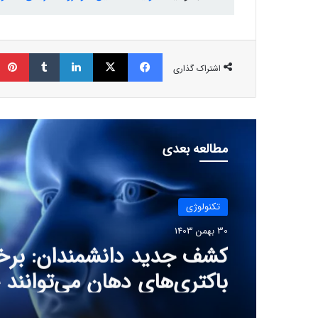
فیسبوک
ایکس
لینکداین
تامبلر
اشتراک گذاری
مطالعه بعدی
تکنولوژی
30 بهمن 1403
کشف جدید دانشمندان: برخ
باکتری‌های دهان می‌توانند
ابتلا به آلزایمر را افزایش ده