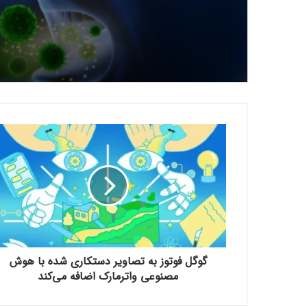
گ
و
گ
ل
ف
و
ت
و
ز
گوگل فوتوز به تصاویر دستکاری شده با هوش
ب
ه
مصنوعی واترمارک اضافه می‌کند
ت
ص