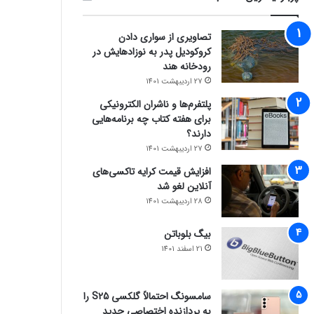
تصاویری از سواری دادن
کروکودیل پدر به نوزادهایش در
رودخانه هند
27 اردیبهشت 1401
پلتفرم‌ها و ناشران الکترونیکی
برای هفته کتاب چه برنامه‌هایی
دارند؟
27 اردیبهشت 1401
افزایش قیمت کرایه تاکسی‌های
آنلاین لغو شد
28 اردیبهشت 1401
بیگ بلوباتن
21 اسفند 1401
سامسونگ احتمالاً گلکسی S25 را
به پردازنده اختصاصی جدید