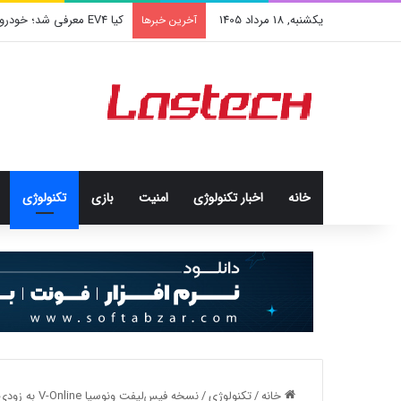
یکشنبه, 18 مرداد 1405
کشف جدید دانشمندان: برخی 
آخرین خبرها
خانه
اخبار تکنولوژی
امنيت
بازی
تکنولوژی
خانه
/
تکنولوژی
/
نسخه فیس‌لیفت ونوسیا V-Online به زودی معرفی می‌شود