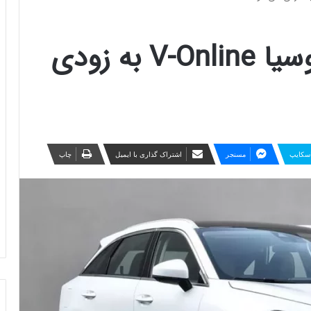
نسخه فیس‌لیفت ونوسیا V-Online به زودی
سکایپ
مسنجر
اشتراک گذاری با ایمیل
چاپ