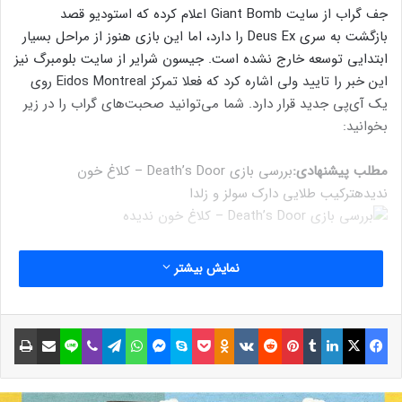
جف گراب از سایت Giant Bomb اعلام کرده که استودیو قصد
بازگشت به سری Deus Ex را دارد، اما این بازی هنوز از مراحل بسیار
ابتدایی توسعه خارج نشده است. جیسون شرایر از سایت بلومبرگ نیز
این خبر را تایید ولی اشاره کرد که فعلا تمرکز Eidos Montreal روی
یک آی‌پی جدید قرار دارد. شما می‌توانید صحبت‌های گراب را در زیر
بخوانید:
مطلب پیشنهادی:
بررسی بازی Death’s Door – کلاغ خون
ندیده
ترکیب طلایی دارک سولز و زلدا
نمایش بیشتر
فیسبوک
ایکس
لینکداین
تامبلر
پینتریست
Reddit
VKontakte
Odnoklassniki
پاکت
اسکایپ
مسنجر
واتس آپ
تلگرام
وایبر
لاین
اشتراک گذاری با ایمیل
چاپ
هنوز زود است. صحبت‌هایی که شنیده‌ام
این است که استودیو می‌خواهد فورا به