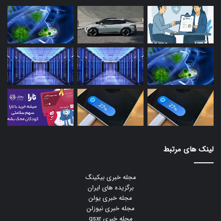
لینک های مرتبط
مجله خبری بیکینگ
برگزیده های ایران
مجله خبری یولن
مجله خبری نیوزلن
مجله خبری gsxr