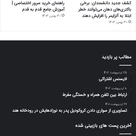
کشف جدید دانشمندان: برخی
راهنمای خرید سرور اختصاصی |
باکتری‌های دهان می‌توانند خطر
آموزش جامع قدم به قدم
ابتلا به آلزایمر را افزایش دهند
30 بهمن 1403
30 بهمن 1403
مطالب پر بازدید
25 اردیبهشت 1402
لایسنس اشتراکی
10 اردیبهشت 1402
ارتباط بین تلفن همراه و خستگی مفرط
27 اردیبهشت 1401
تصاویری از سواری دادن کروکودیل پدر به نوزادهایش در رودخانه هند
آخرین پست های بازبینی شده