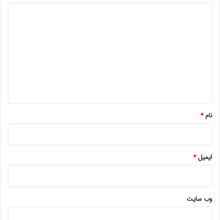
د
ی
د
گ
ا
ه
*
نام
*
ایمیل
*
وب‌ سایت