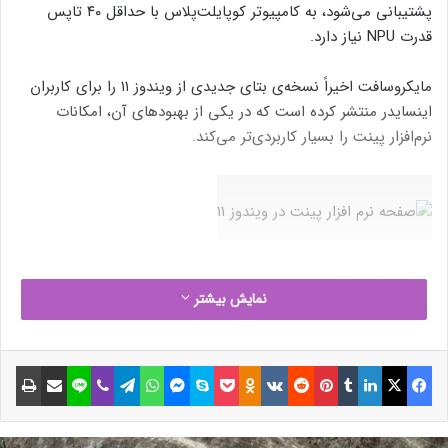
پشتیبانی می‌شود، به کامپیوتر کوپایلت‌پلاس با حداقل ۴۰ تاپس
قدرت NPU نیاز دارد.
مایکروسافت اخیراً نسخه‌ی بتای جدیدی از ویندوز ۱۱ را برای کاربران
اینسایدر منتشر کرده است که در یکی از بهبودهای آن، امکانات
نرم‌افزار پینت را بسیار کاربردی‌تر می‌کند.
نوشته های مشابه
نمایش بیشتر
تازه‌ترین ابرپروژه عربستان با
اقامتگاه‌های کوهستانی در لبه
فیسبوک
ایکس
لینکداین
تامبلر
پینتریست
Reddit
VKontakte
Odnoklassniki
پاکت
اسکایپ
مسنجر
واتس آپ
تلگرام
وایبر
لاین
اشتراک گذاری با ایمیل
چاپ
صخره‌ها افتتاح شد
3 بهمن 1403