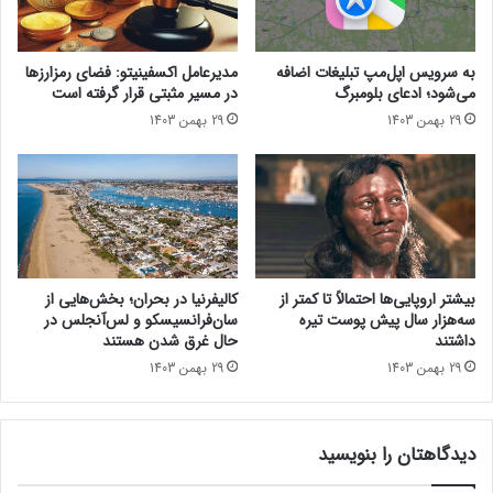
ز
ئ
اندروید است.
ی
م
ن
ی
حتما بخوانید :
هویت ساتوشی ناکاموتو خالق بیت‌کوین
به سرویس اپل‌مپ تبلیغات اضافه
مدیرعامل اکسفینیتو:‌ فضای رمزارزها
«
د
سرانجام برملا می‌شود؟
می‌شود؛ ادعای بلومبرگ
در مسیر مثبتی قرار گرفته است
خ
ا
29 بهمن 1403
29 بهمن 1403
ل
ر
ی
د
ج
؟
م
ک
ز
ی
ک
بیشتر اروپایی‌ها احتمالاً تا کمتر از
کالیفرنیا در بحران؛ بخش‌هایی از
»
سه‌هزار سال پیش پوست تیره
سان‌فرانسیسکو و لس‌آنجلس در
ک
داشتند
حال غرق شدن هستند
ر
29 بهمن 1403
29 بهمن 1403
د
؛
ا
م
دیدگاهتان را بنویسید
ا