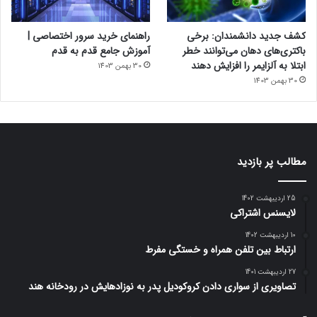
کشف جدید دانشمندان: برخی
راهنمای خرید سرور اختصاصی |
باکتری‌های دهان می‌توانند خطر
آموزش جامع قدم به قدم
ابتلا به آلزایمر را افزایش دهند
30 بهمن 1403
30 بهمن 1403
مطالب پر بازدید
25 اردیبهشت 1402
لایسنس اشتراکی
10 اردیبهشت 1402
ارتباط بین تلفن همراه و خستگی مفرط
27 اردیبهشت 1401
تصاویری از سواری دادن کروکودیل پدر به نوزادهایش در رودخانه هند