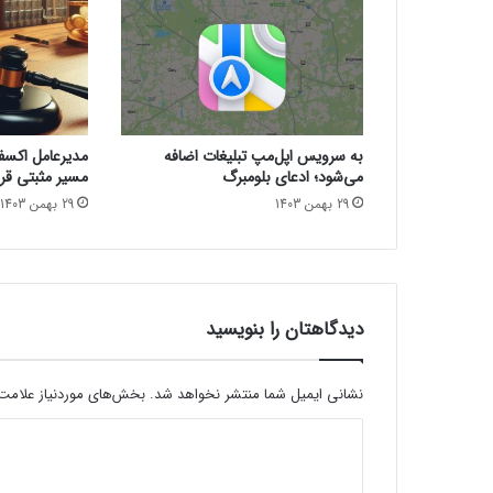
ب
ا
ت
ر
ی
گ
به سرویس اپل‌مپ تبلیغات اضافه
مدیرعامل اکسفین
ل
می‌شود؛ ادعای بلومبرگ
مسیر مثبتی قرا
ک
29 بهمن 1403
29 بهمن 1403
س
ی
S
2
5
و
دیدگاهتان را بنویسید
گ
ل
ک
نشانی ایمیل شما منتشر نخواهد شد.
بخش‌های موردنیاز علامت‌
س
د
ی
S
ی
2