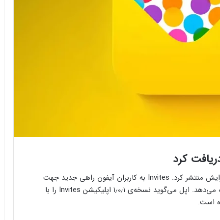
اپل پس از انتشار اپلیکیشن Invites، آپدیت جدیدی برایش منتشر کرد. Invites به کاربران آیفون راهی جدید جهت
ایجاد دعوت‌نامه‌های دیجیتالی برای رویدادهایشان ارائه می‌دهد. اپل می‌گوید نسخه‌ی ۱٫۰٫۱ اپلیکیشن Invites را با
ه است.