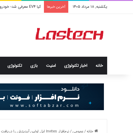
یکشنبه, 18 مرداد 1405
کیا EV4 معرفی شد؛ خودرو الکتریکی عجیب و جذاب کره‌ای‌ها
آخرین خبرها
خانه
اخبار تکنولوژی
امنيت
بازی
تکنولوژی
خانه
/
عمومی
/
نرم‌افزار Invites اپل اولین آپدیتش را دریافت کرد