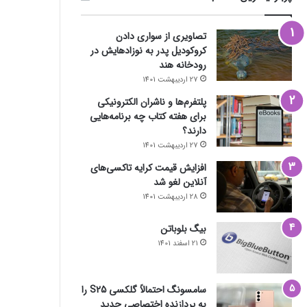
تصاویری از سواری دادن
کروکودیل پدر به نوزادهایش در
رودخانه هند
27 اردیبهشت 1401
پلتفرم‌ها و ناشران الکترونیکی
برای هفته کتاب چه برنامه‌هایی
دارند؟
27 اردیبهشت 1401
افزایش قیمت کرایه تاکسی‌های
آنلاین لغو شد
28 اردیبهشت 1401
بیگ بلوباتن
21 اسفند 1401
سامسونگ احتمالاً گلکسی S25 را
به پردازنده اختصاصی جدید