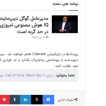
نوشته های مشابه
مدیرعامل گوگل دیپ‌مایند:
IQ هوش مصنوعی امروزی
در حد گربه است
20 تیر 1403
رویدادها در اپلیکیشن Calendar
دعوت‌نامه با مهمانانش به‌اشتراک بگذارد یا نه. افرادی 
خود نظارت کنند.
حتما بخوانید :
بازی Call of Duty: Black Ops 6 موقتا رایگان شد؛ اما نه‌ به‌طور کامل
فیسبوک
ایکس
لینکداین
تامبلر
اشتراک گذاری