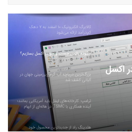
کالابرگ الکترونیک ۱۰ اسفند به ۷ دهک
کم‌درآمد ارائه می‌شود
چگونه باکس جست و جو در اکسل بسازیم؟
بزرگ‌ترین دریاچه آب گرم زیرزمینی جهان در
آلبانی کشف شد
رزمینی
ترامپ: کارخانه‌های اینتل باید آمریکایی بمانند؛
آینده همکاری با TSMC در هاله‌ای از ابهام
هلدینگ راد از جدیدترین محصول خود
رونمایی کرد
فرم‌ور باتری در گوشی‌های شیائومی با