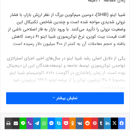
زمان مطالعه:
3
دقیقه
شیبا اینو (SHIB)، دومین میم‌کوین بزرگ از نظر ارزش بازار، با فشار
نزولی شدیدی مواجه شده است و چندین شاخص تکنیکال این
وضعیت نزولی را تأیید می‌کنند. با ورود بازار به فاز اصلاحی ناشی از
افت قیمت بیت کوین، نرخ توکن‌سوزی شیبا اینو ۶۱ درصد کاهش
یافته و حجم معاملات آن به کمتر از ۴۰۰ میلیون دلار رسیده است.
یکی از دلایل اصلی رشد شیبا اینو در سال‌های اخیر، اجرای استراتژی
تهاجمی توکن‌سوزی توسط جامعه و توسعه‌دهندگان این ارز دیجیتال
بوده است. از زمان راه‌اندازی در آگوست ۲۰۲۰، اکوسیستم شیبا اینو
مجموعاً ۴۱۰.۷ تریلیون توکن را از عرضه اولیه ۹۹۹.۹ تریلیونی خود
سوزانده است.
نمایش بیشتر
با این حال، داده‌های جدید شیب‌برن (Shibburn)، نشان می‌دهد که
نرخ توکن‌سوزی در ۷۲ ساعت گذشته ۶۱ درصد کاهش یافته است. در
حالی که این کاهش توجه بازار را به خود جلب کرده، داده‌های اخیر
فیسبوک
ایکس
لینکداین
تامبلر
پینتریست
Reddit
VKontakte
Odnoklassniki
پاکت
اسکایپ
مسنجر
واتس آپ
تلگرام
وایبر
لاین
اشتراک گذاری با ایمیل
چاپ
نشان‌دهنده افزایش ۴۷۰ درصدی نرخ توکن‌سوزی در ۲۴ ساعت