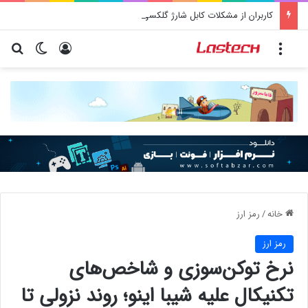
کاربران از مشکلات کابل شارژ گلکسی S25 اولترا و پلاس خبر می‌دهند
منو
ورود
تغییر پو
جس
خانه
/
رمز ارز
رمز ارز
نرخ توکن‌سوزی و شاخص‌های
تکنیکال علیه شیبا اینو؛ روند نزولی تا