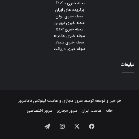
مجله خبری بیکینگ
برگزیده های ایران
مجله خبری یولن
مجله خبری نیوزلن
مجله خبری gsxr
مجله خبری mydtc
مجله خبری سیلاد
مجله خبری دریافت
تبلیغات
طراحی و توسعه توسط
سرور مجازی
و
هاست لینوکس
فاماسرور
خانه
هاست ایران
سرور مجازی
سرور اختصاصی
فیسبوک
ایکس
اینستاگرام
تلگرام