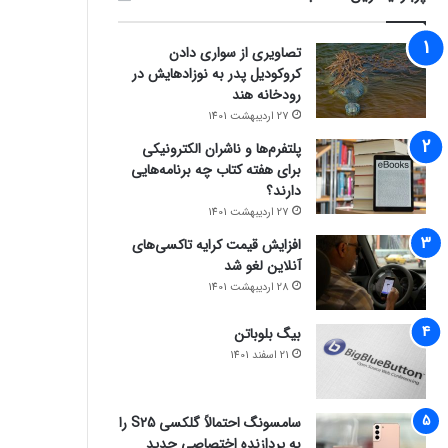
تصاویری از سواری دادن
کروکودیل پدر به نوزادهایش در
رودخانه هند
27 اردیبهشت 1401
پلتفرم‌ها و ناشران الکترونیکی
برای هفته کتاب چه برنامه‌هایی
دارند؟
27 اردیبهشت 1401
افزایش قیمت کرایه تاکسی‌های
آنلاین لغو شد
28 اردیبهشت 1401
بیگ بلوباتن
21 اسفند 1401
سامسونگ احتمالاً گلکسی S25 را
به پردازنده اختصاصی جدید