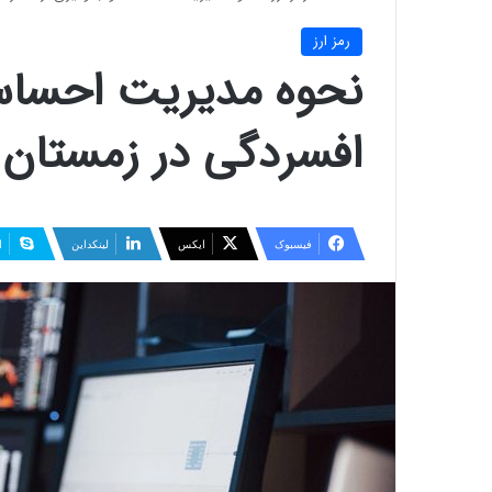
رمز ارز
نحوه مدیریت احساسا
افسردگی در زمستان ر
فیسبوک
ایکس
لینکداین
ا