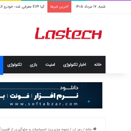
شنبه, 17 مرداد 1405
کشف جدید دانشمندان: برخی باک
آخرین خبرها
خانه
اخبار تکنولوژی
امنيت
بازی
تکنولوژی
خانه
/
رمز ارز
/
نحوه مدیریت احساسات و جلوگیری از افسردگی