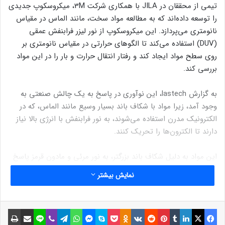
تیمی از محققان در JILA با همکاری شرکت 3M، میکروسکوپ جدیدی
را توسعه داده‌اند که به مطالعه مواد سخت، مانند الماس در مقیاس
نانومتری می‌پردازد. این میکروسکوپ از نور لیزر فرابنفش عمقی
(DUV) استفاده می‌کند تا الگوهای حرارتی در مقیاس نانومتری بر
روی سطح مواد ایجاد کند و رفتار انتقال حرارت و بار را در این مواد
بررسی کند.
به گزارش lastech، این نوآوری در پاسخ به یک چالش صنعتی به
وجود آمد، زیرا مواد با شکاف باند بسیار وسیع مانند الماس، که در
الکترونیک مدرن استفاده می‌شوند، به نور فرابنفش با انرژی بالا نیاز
دارند تا الکترون‌ها را تحریک کنند.
این مواد به دلیل شکاف باند بزرگتر، به نور مرئی و مادون قرمز پاسخ
نمی‌دهند و بنابراین نیاز به روش‌های جدیدی برای مطالعه خواص
نمایش بیشتر
آنها وجود دارد.
این تیم محققان، به رهبری پروفسورهای فیزیک دانشگاه کلورادو،
فیسبوک
ایکس
لینکداین
تامبلر
پینتریست
Reddit
VKontakte
Odnoklassniki
پاکت
اسکایپ
مسنجر
واتس آپ
تلگرام
وایبر
لاین
اشتراک گذاری با ایمیل
چاپ
مارگارت مورن و هنری کاپتین، میکروسکوپی را توسعه داده‌اند که