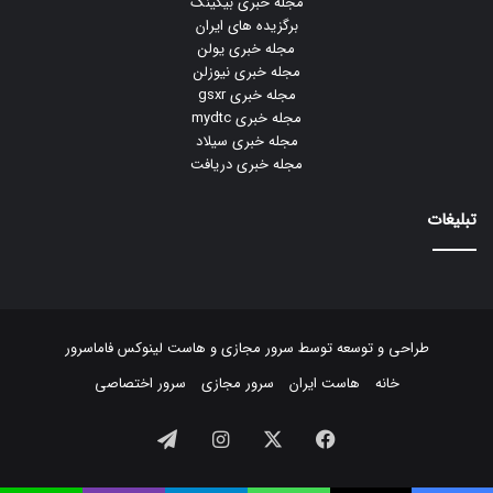
مجله خبری بیکینگ
برگزیده های ایران
مجله خبری یولن
مجله خبری نیوزلن
مجله خبری gsxr
مجله خبری mydtc
مجله خبری سیلاد
مجله خبری دریافت
تبلیغات
طراحی و توسعه توسط
سرور مجازی
و
هاست لینوکس
فاماسرور
خانه
هاست ایران
سرور مجازی
سرور اختصاصی
فیسبوک
ایکس
اینستاگرام
تلگرام