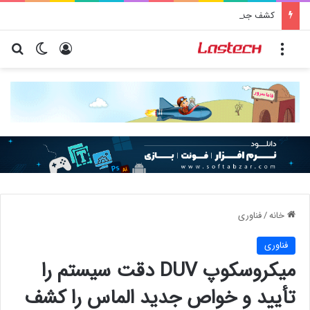
کشف جدید دانشمندان: برخی باکتری‌های دهان می‌توانند خطر ابتلا به آلزایمر را افزایش دهند
منو
ورود
تغییر پو
جس
خانه
/
فناوری
فناوری
میکروسکوپ DUV دقت سیستم را
تأیید و خواص جدید الماس را کشف