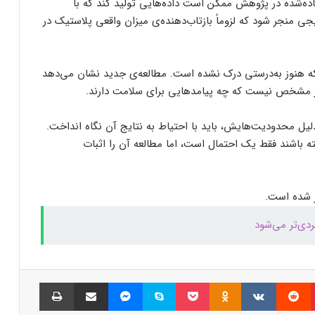
فرم‌ور باتری در گوشی‌های شیائومی با
ده‌شده در پژوهش ممکن است داده‌هایی تولید کند که با
سیستم‌عامل HyperOS 2.0 به‌روزرسانی
یجی منجر شود که لزوماً بازتاب‌دهنده‌ی میزان واقعی پلاستیک در
مخفی دریافت کرد
بیشتر مواد با حرارت‌دادن نرم می‌شوند؛ پس
که هنوز به‌درستی درک نشده است. مطالعه‌ی جدید نشان می‌دهد
چرا تخم مرغ سفت می‌شود؟
هنوز مشخص نیست که چه پیامدهایی برای سلامت دارند.
دلیل محدودیت‌هایش، باید با احتیاط به نتایج آن نگاه انداخت.
مایکروسافت پشتیبانی از پردازنده‌های نسل ۱۰
اینتل را در ویندوز Windows 11 24H2 کنار
ه باشند فقط یک احتمال است، اما مطالعه آن را اثبات
گذاشت؛ پایانی بر عصر کامت‌لیک
نسل جدید مانیتور استودیو دیسپلی اپل سال
۲۰۲۶ از راه می‌رسد؛ گزارش بلومبرگ
همراه اول | مودم‌های رومیزی 5G انتخاب اول
گیمرها، محتواسازان و کسب‌وکارها
پینتریست
Reddit
VKontakte
Odnoklassniki
پاکت
اسکایپ
مسنجر
اشتراک گذاری با ایمیل
چاپ