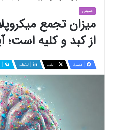
عمومی
میزان تجمع میکروپلا
از کبد و کلیه است؛ آی
فیسبوک
ایکس
لینکداین
ا