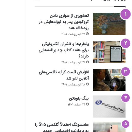
تصاویری از سواری دادن
کروکودیل پدر به نوزادهایش در
رودخانه هند
27 اردیبهشت 1401
پلتفرم‌ها و ناشران الکترونیکی
برای هفته کتاب چه برنامه‌هایی
دارند؟
27 اردیبهشت 1401
افزایش قیمت کرایه تاکسی‌های
آنلاین لغو شد
28 اردیبهشت 1401
بیگ بلوباتن
21 اسفند 1401
سامسونگ احتمالاً گلکسی S25 را
به پردازنده اختصاصی جدید