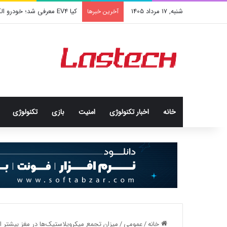
شنبه, 17 مرداد 1405
کشف جدید دانشمندان: برخی باک
آخرین خبرها
خانه
اخبار تکنولوژی
امنيت
بازی
تکنولوژی
خانه
/
عمومی
/
میزان تجمع میکروپلاستیک‌ها در مغز بیشتر از 