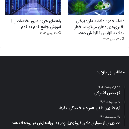
کشف جدید دانشمندان: برخی
راهنمای خرید سرور اختصاصی |
باکتری‌های دهان می‌توانند خطر
آموزش جامع قدم به قدم
ابتلا به آلزایمر را افزایش دهند
30 بهمن 1403
30 بهمن 1403
مطالب پر بازدید
25 اردیبهشت 1402
لایسنس اشتراکی
10 اردیبهشت 1402
ارتباط بین تلفن همراه و خستگی مفرط
27 اردیبهشت 1401
تصاویری از سواری دادن کروکودیل پدر به نوزادهایش در رودخانه هند