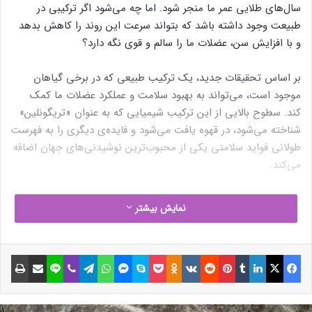
سال‌های طلایی عمر ما منجر شود. اما چه می‌شود اگر ترکیبی در
طبیعت وجود داشته باشد که بتواند سرعت این روند را کاهش بدهد
و با افزایش سن، عضلات ما را سالم و قوی نگه دارد؟
بر اساس تحقیقات جدید، یک ترکیب طبیعی که در برخی گیاهان
موجود است، می‌تواند به بهبود سلامت و عملکرد عضلات ما کمک
کند. سطوح بالایی از این ترکیب شیمیایی که به عنوان «تریگونلین»
شناخته می‌شود، در قهوه یافت می‌شود و فایده‌ی دیگری را به فهرست
طولانی فواید سلامتی یکی از محبوب‌ترین نوشیدنی‌های جهان اضافه
می‌کند.
تریگونلین، یک ترکیب مولکولی آلکالوئیدی است و در غلظت بالایی
نمایش بیشتر
در قهوه یافت می‌شود. این ترکیب علاوه بر قهوه، در انواع گیاهان
دیگر از جمله شنبلیله، جو، ذرت، سویا، پیاز و گوجه فرنگی نیز موجود
است.
فیسبوک
ایکس
لینکداین
تامبلر
پینتریست
Reddit
VKontakte
Odnoklassniki
پاکت
اسکایپ
مسنجر
واتس آپ
تلگرام
وایبر
لاین
اشتراک گذاری با ایمیل
چاپ
محققان در مطالعه‌ای که در مجله‌ی Nature Metabolism منتشر شده
است، با بررسی سطوح تریگونلین در خون چندین گونه، نشان دادند