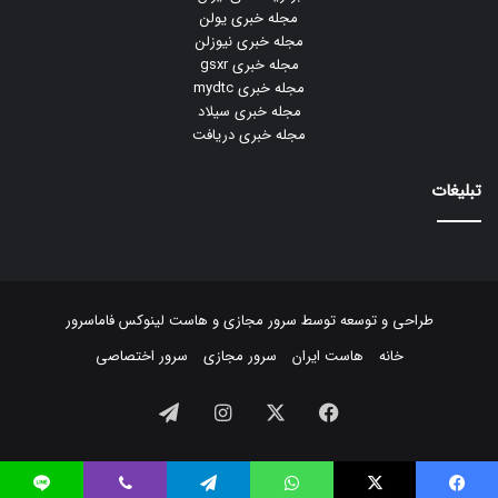
مجله خبری یولن
مجله خبری نیوزلن
مجله خبری gsxr
مجله خبری mydtc
مجله خبری سیلاد
مجله خبری دریافت
تبلیغات
طراحی و توسعه توسط
سرور مجازی
و
هاست لینوکس
فاماسرور
خانه
هاست ایران
سرور مجازی
سرور اختصاصی
فیسبوک
ایکس
اینستاگرام
تلگرام