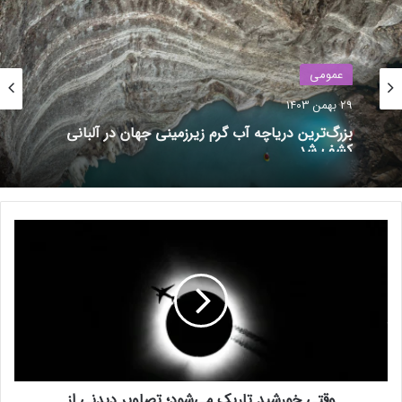
که سطوح بالای این ترکیب با قدرت و عملکرد عضلات ارتباط مثبتی
دارد. در مقابل، سطوح پایین این ترکیب با افزایش سن، کم‌ماهیچگی
یا از‌دست‌رفتن حجم و زوال قدرت عضلات اسکلتی را به دنبال دارد.
عمومی
29 بهمن 1403
نوشته های مشابه
بزرگ‌ترین دریاچه آب گرم زیرزمینی جهان در آلبانی
کشف شد
پیروزی در جنگ سئو
27 فروردین 1403
و
غرش فراری F80 در پیست ایمولا؛
ق
ویدیو هیجان‌انگیز از سوپراسپرت
ت
ی
جدید ایتالیایی [تماشا کنید]
خ
1 آبان 1403
و
ر
ش
ی
وقتی خورشید تاریک می‌شود؛ تصاویر دیدنی از
د