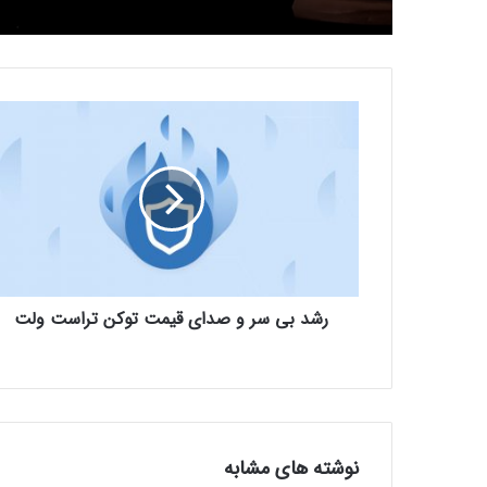
ر
ش
د
ب
ی
س
ر
و
ص
رشد بی سر و صدای قیمت توکن تراست ولت
د
ا
ی
ق
ی
م
ت
نوشته های مشابه
ت