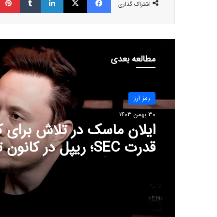
اشتراک گذاری
مطالعه بعدی
رمز ارز
30 بهمن 1403
ایلان ماسک در تلاش‌ برای
قدرت SEC؛ ریپل در کانو
بازار قرار گرفت!