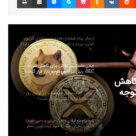
جهش ناگهانی توکن هایپ با راه‌اندازی
HyperEVM؛ صعود به ۳۰ دلار نزدیک است؟
ارسال پیام هشداردهنده با سوزاندن اتریوم؛
کنترل مردم با چیپ‌های مغزی حقیقت دارد؟
ایلان ماسک در تلاش‌ برای کاهش قدرت
SEC؛ ریپل در کانون توجه بازار قرار گرفت!
 کاهش
ن توجه
ریزش ۷۶ درصدی تپ‌سواپ در اولین روز
معاملات! آیا بازگشتی در کار است؟
درخواست ایلان ماسک برای بررسی فورت
ناکس؛ بحران طلا به سود بیت‌کوین تمام
می‌شود؟