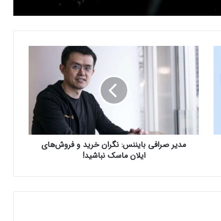
سرمایه‌گذاران سازمانی در حال انباشت کاردانو!
نشانه‌ای از تغییر روند قیمت ADA؟
م
د
شمارش معکوس برای راه‌اندازی پای نتورک؛
ی
پیش‌بینی‌ها درباره قیمت PI چه می‌گویند؟
ر
ص
ر
ترامپ برای نجات میم‌کوینش دست به جیب
ا
شد! جزییات ایردراپ ۵۰ دلاری
ف
ی
مدیر صرافی بایننس: نگران خرید و فروش‌های
ب
رسوایی میم‌کوین لیبرا؛ نهنگ بدشانس ۳
ا
ایلان ماسک نباشید!
میلیون دلار از دست داد!
ی
ن
ن
س
رکود کم‌سابقه در بازار بیت‌کوین؛ حرکت بعدی
قیمت همه را غافلگیر خواهد کرد!
:
ن