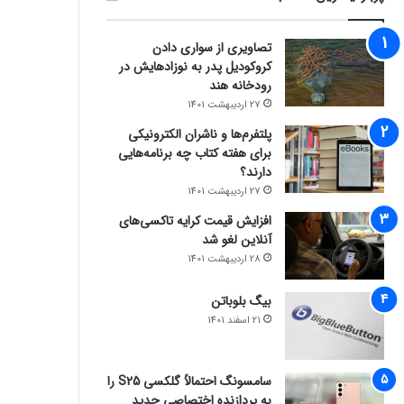
تصاویری از سواری دادن
کروکودیل پدر به نوزادهایش در
رودخانه هند
27 اردیبهشت 1401
پلتفرم‌ها و ناشران الکترونیکی
برای هفته کتاب چه برنامه‌هایی
دارند؟
27 اردیبهشت 1401
افزایش قیمت کرایه تاکسی‌های
آنلاین لغو شد
28 اردیبهشت 1401
بیگ بلوباتن
21 اسفند 1401
سامسونگ احتمالاً گلکسی S25 را
به پردازنده اختصاصی جدید