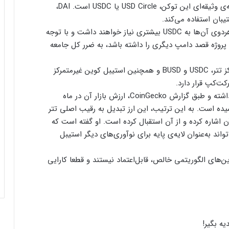
وثیقه‌ای به‌صورت هم‌زمان استفاده می‌کند. پشتوانه‌ی وثیقه‌ای این توکن، USD Circle یا USDC است. DAI،
حالا با توجه به برنامه‌های توسعه‌ای DAI و Frax، هردوی آن‌ها به USDC بیشتری نیاز خواهند داشت و با توجه
پروژه قصد دامپ دیگری را داشته باشد، به ضرر کل جامعه
ارسال پیام هشداردهنده با سوزاندن اتریوم؛
در حال حاضر، Frax پس از سه استیبل کوین متمرکز تتر، USDC و BUSD و همچنین استیبل کوین غیرمتمرکز
کنترل مردم با چیپ‌های مغزی حقیقت دارد؟
در این‌ بین، USDC بیشترین رشد را در سال ۲۰۲۲ داشته و طبق گزارش CoinGecko، ارزش بازار آن در ماه
ایلان ماسک در تلاش‌ برای کاهش قدرت
شده و به ۵۵ میلیارد دلار رسیده است. به‌ این‌ ترتیب، این ارز تبدیل به رقیب اصلی تتر
SEC؛ ریپل در کانون توجه بازار قرار گرفت!
 اشاره کرده و از آن استقبال کرده است. او گفته است که
‌تواند به‌عنوان لایه‌ی پایه برای نوآوری‌های دیگر استیبل
ریزش ۷۶ درصدی تپ‌سواپ در اولین روز
های الگوریتمی خالص، قابل‌اعتماد نیستند و قطعا کارایی
معاملات! آیا بازگشتی در کار است؟
درخواست ایلان ماسک برای بررسی فورت
ناکس؛ بحران طلا به سود بیت‌کوین تمام
می‌شود؟