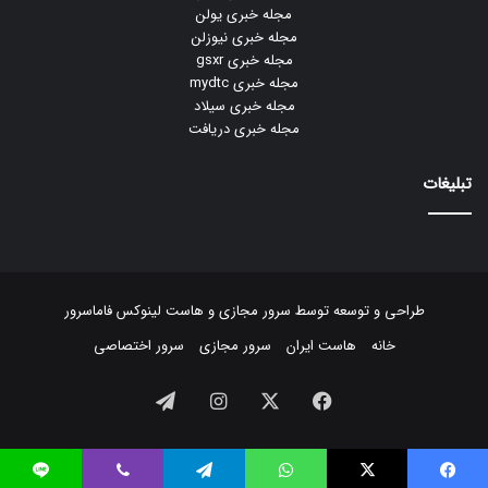
مجله خبری یولن
مجله خبری نیوزلن
مجله خبری gsxr
مجله خبری mydtc
مجله خبری سیلاد
مجله خبری دریافت
تبلیغات
طراحی و توسعه توسط
سرور مجازی
و
هاست لینوکس
فاماسرور
خانه
هاست ایران
سرور مجازی
سرور اختصاصی
فیسبوک
ایکس
اینستاگرام
تلگرام