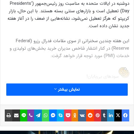
دوشنبه در ایالات متحده به مناسبت روز رئیس‌جمهور (Presidents’
Day) تعطیل است و بازارهای سنتی بسته هستند. با این حال، بازار
کریپتو که هرگز تعطیل نمی‌شود، نشانه‌هایی از ضعف را در آغاز هفته
جدید نشان داده است.
این هفته چندین سخنرانی از سوی مقامات فدرال رزرو (Federal
Reserve) در کنار انتشار شاخص‌ مدیران خرید بخش‌های تولیدی و
خدمات (PMI) مورد توجه قرار خواهد گرفت.
سود‌های بی‌پایان!
خرید میم‌کوین‌های کمیاب و انفجاری بدون کارمزد، فقط در ارزپلاس!
نمایش بیشتر
نوشته های مشابه
فیسبوک
ایکس
لینکداین
تامبلر
پینتریست
Reddit
VKontakte
Odnoklassniki
پاکت
اسکایپ
مسنجر
واتس آپ
تلگرام
وایبر
لاین
اشتراک گذاری با ایمیل
چاپ
پیش‌بینی قیمت نات‌کوین؛ روند
جانبی از کدام سو شکسته خواهد