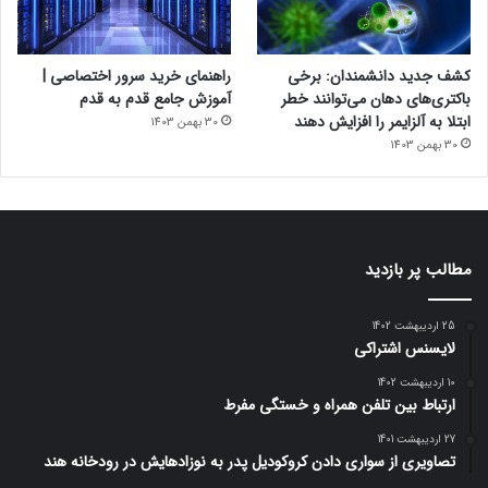
کشف جدید دانشمندان: برخی
راهنمای خرید سرور اختصاصی |
باکتری‌های دهان می‌توانند خطر
آموزش جامع قدم به قدم
ابتلا به آلزایمر را افزایش دهند
30 بهمن 1403
30 بهمن 1403
مطالب پر بازدید
25 اردیبهشت 1402
لایسنس اشتراکی
10 اردیبهشت 1402
ارتباط بین تلفن همراه و خستگی مفرط
27 اردیبهشت 1401
تصاویری از سواری دادن کروکودیل پدر به نوزادهایش در رودخانه هند