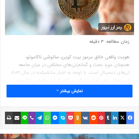
زمان مطالعه:
3
دقیقه
هویت واقعی خالق مرموز بیت کوین، ساتوشی ناکاموتو،
همچنان مورد بحث و گمانه‌زنی‌های مختلفی در میان جامعه
ارزهای دیجیتال است. با توجه به اخبار منتشرشده در سال 2022،
این سوال ذهن افراد را درگیر می‌کند که آیا ساتوشی ناکاموتو
پنج سال پیش با اعضای کمیسیون بورس و اوراق بهادار (SEC)
نمایش بیشتر
ایالات متحده ملاقات کرد؟
به گزارش سایت یوتودی، در ماه سپتامبر روزنامه‌نگار فاکس
فیسبوک
ایکس
لینکداین
تامبلر
پینتریست
Reddit
VKontakte
Odnoklassniki
پاکت
اسکایپ
مسنجر
واتس آپ
تلگرام
وایبر
لاین
اشتراک گذاری با ایمیل
چاپ
بیزینس، یک کپی از تقویم عمومی مدیر سابق SEC به دست
آورد که بر اساس نوشته‌های تقویم، هینمن با تیم دراپر،
سرمایه‌دار خطرپذیر، ساتوشی ناکاموتو، خالق بیت‌کوین و والری