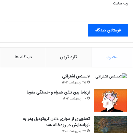
حوزه کریپتو، یک کاربر ناشناس توییتر که با آدرس
وب‌ سایت
chaddydill.eth مراجعه می‌کرد، پرسید که چرا هاسکینسون در
اوایل دهه 2010، زمانی که روی اتریوم کار می‌کرد، ادعا کرد که
ساتوشی است. چارلز هاسکینسون در جواب این فرد پاسخ داد که
وی وقتی بیت کوین منتشر شد، تنها 20 سال داشت و با تکذیب
ادعای ساتوشی بودن خود، به کاربران توصیه کرد هر چیزی را که
به صورت آنلاین می‌خوانند، باور نکنند.
محبوب
تازه ترین
دیدگاه ها
اشتراک‌گذاری
لایسنس اشتراکی
25 اردیبهشت 1402
ارتباط بین تلفن همراه و خستگی مفرط
10 اردیبهشت 1402
اخبار بیت کوین
تصاویری از سواری دادن کروکودیل پدر به
نوزادهایش در رودخانه هند
27 اردیبهشت 1401