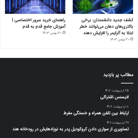
کشف جدید دانشمندان: برخی
راهنمای خرید سرور اختصاصی |
باکتری‌های دهان می‌توانند خطر
آموزش جامع قدم به قدم
ابتلا به آلزایمر را افزایش دهند
30 بهمن 1403
30 بهمن 1403
مطالب پر بازدید
25 اردیبهشت 1402
لایسنس اشتراکی
10 اردیبهشت 1402
ارتباط بین تلفن همراه و خستگی مفرط
27 اردیبهشت 1401
تصاویری از سواری دادن کروکودیل پدر به نوزادهایش در رودخانه هند