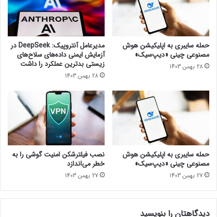
ن
گ
د
و
ا
ش
ن
ی‌
حمله سایبری به اپلیکیشن هوش
مدیرعامل آنتروپیک: DeepSeek در
م
ه
مصنوعی چینی «دیپ‌سیک»
آزمایش ایمنی داده‌های سلاح‌های
ح
ا
زیستی بدترین عملکرد را داشت
28 بهمن 1403
ک
ی
28 بهمن 1403
و
د
م
ک
ش
م
د
ه‌
ا
ی
حمله سایبری به اپلیکیشن هوش
نصب فیلترشکن امنیت گوشی را به
مصنوعی چینی «دیپ‌سیک»
خطر می‌اندازد
27 بهمن 1403
27 بهمن 1403
دیدگاهتان را بنویسید