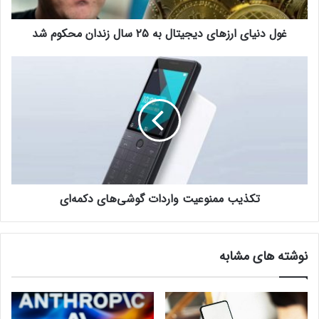
ی
ا
غول دنیای ارزهای دیجیتال به ۲۵ سال زندان محکوم شد
ر
ز
ه
ت
ا
ک
ی
ذ
د
ی
ی
ب
ج
م
ی
م
ت
ن
ا
و
ل
تکذیب ممنوعیت واردات گوشی‌های دکمه‌ای
ع
ب
ی
ه
ت
۲
و
نوشته های مشابه
۵
ا
س
ر
ا
د
ل
ا
ز
ت