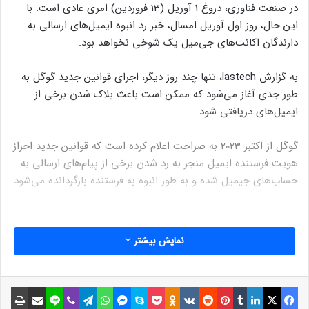
در صنعت فناوری، دروغ 1 آوریل (13 فروردین) امری عادی است. با
این حال، روز اول آوریل امسال، خبر رد انبوه ایمیل‌های ارسالی به
دارندگان اکانت‌های جی‌میل یک شوخی نخواهد بود.
به گزارش lastech، تنها چند روز دیگر، اجرای قوانین جدید گوگل به
طور جدی آغاز می‌شود که ممکن است باعث بلاک شدن برخی از
ایمیل‌های دریافتی شود.
گوگل از اکتبر 2023 به صراحت اعلام کرده است که قوانین جدید احراز
هویت فرستنده ایمیل منجر به رد شدن برخی از پیام‌های ارسالی به
حساب‌های جیمیل شده و به طور انبوه به فرستنده بازگردانده می‌شود.
نمایش بیشتر
نیل کوماران، یکی از مدیران محصولات گروه گوگل که مسئول امنیت
و اعتماد جیمیل است، اعلام کرد که «از سال 2024، ما از فرستندگان
فیسبوک
ایکس
لینکداین
تامبلر
پینتریست
Reddit
VKontakte
Odnoklassniki
پاکت
اسکایپ
مسنجر
واتس آپ
تلگرام
وایبر
لاین
اشتراک گذاری با ایمیل
چاپ
انبوه می‌خواهیم ایمیل‌های خود را احراز هویت کنند، امکان لغو