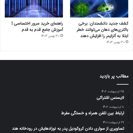
کشف جدید دانشمندان: برخی
راهنمای خرید سرور اختصاصی |
باکتری‌های دهان می‌توانند خطر
آموزش جامع قدم به قدم
ابتلا به آلزایمر را افزایش دهند
30 بهمن 1403
30 بهمن 1403
مطالب پر بازدید
25 اردیبهشت 1402
لایسنس اشتراکی
10 اردیبهشت 1402
ارتباط بین تلفن همراه و خستگی مفرط
27 اردیبهشت 1401
تصاویری از سواری دادن کروکودیل پدر به نوزادهایش در رودخانه هند