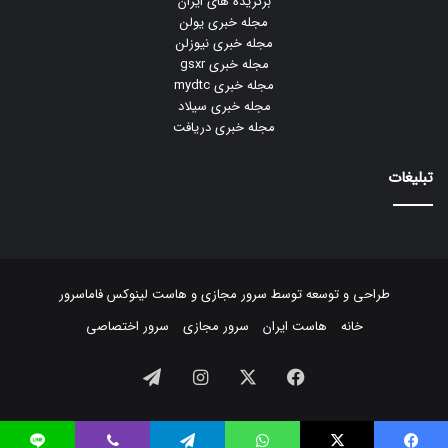
برگزیده های ایران
مجله خبری یولن
مجله خبری نیوزلن
مجله خبری gsxr
مجله خبری mydtc
مجله خبری سیلاد
مجله خبری دریافت
تبلیغات
طراحی و توسعه توسط
سرور مجازی
و
هاست لینوکس
فاماسرور
خانه
هاست ایران
سرور مجازی
سرور اختصاصی
فیسبوک
ایکس
اینستاگرام
تلگرام