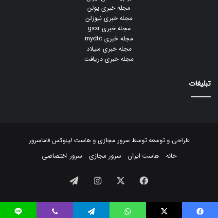
مجله خبری یولن
مجله خبری نیوزلن
مجله خبری gsxr
مجله خبری mydtc
مجله خبری سیلاد
مجله خبری دریافت
تبلیغات
طراحی و توسعه توسط
سرور مجازی
و
هاست لینوکس
فاماسرور
خانه
هاست ایران
سرور مجازی
سرور اختصاصی
فیسبوک
ایکس
اینستاگرام
تلگرام