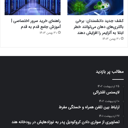
کشف جدید دانشمندان: برخی
راهنمای خرید سرور اختصاصی |
باکتری‌های دهان می‌توانند خطر
آموزش جامع قدم به قدم
ابتلا به آلزایمر را افزایش دهند
30 بهمن 1403
30 بهمن 1403
مطالب پر بازدید
25 اردیبهشت 1402
لایسنس اشتراکی
10 اردیبهشت 1402
ارتباط بین تلفن همراه و خستگی مفرط
27 اردیبهشت 1401
تصاویری از سواری دادن کروکودیل پدر به نوزادهایش در رودخانه هند