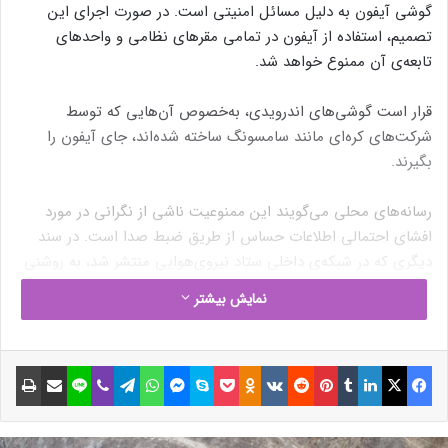
گوشی آیفون به دلیل مسائل امنیتی است. در صورت اجرای این
تصمیم، استفاده از آیفون در تمامی مقرهای نظامی و واحدهای
تابعه‌ی آن ممنوع خواهد شد.
قرار است گوشی‌های اندرویدی، به‌خصوص آن‌هایی که توسط
شرکت‌های کره‌ای مانند سامسونگ ساخته شده‌اند، جای آیفون را
بگیرند.
رسانه‌های محلی می‌گویند این ممنوعیت ناشی از نگرانی در مورد
افشای احتمالی اطلاعات حساس از طریق ضبط صدا است. در سند
دیگری که در شبکه‌ی داخلی ستاد نیروی‌هوایی منتشر شد، به روشنی
گفته شد «آوردن گوشی‌های آیفون کاملاْ ممنوع خواهد بود.»
نمایش بیشتر
در ادامه‌ی سند آمده است که ممنوعیت آیفون به تمامی واحدهای
نظامی گسترش خواهد یافت. تعداد پرسنل نظامی در ستاد نیروی‌
فیسبوک
ایکس
لینکداین
تامبلر
پینتریست
Reddit
VKontakte
Odnoklassniki
پاکت
اسکایپ
مسنجر
واتس آپ
تلگرام
وایبر
لاین
اشتراک گذاری با ایمیل
چاپ
هوایی کره ۱۰٬۰۰۰ نفر تخمین زده می‌شود؛ اگر این ممنوعیت شامل
همه‌ی واحدها شود، نزدیک به ۵۰۰٬۰۰۰ پرسنل نظامی از استفاده از
آیفون منع خواهند شد.