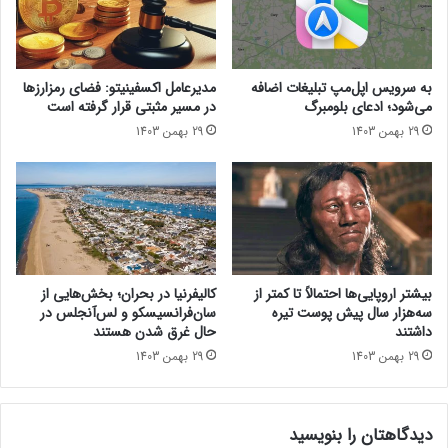
ی‌
r
جایگاه اول را واگذار کرد
ه
o
ا
ل
منبع : زومیت
ی
و
مجله خبری lastech
به سرویس اپل‌مپ تبلیغات اضافه
مدیرعامل اکسفینیتو:‌ فضای رمزارزها
پ
ر
می‌شود؛ ادعای بلومبرگ
در مسیر مثبتی قرار گرفته است
ی
ف
29 بهمن 1403
29 بهمن 1403
ش
ت
امنیت و حریم خصوصی
فناوری
ر
؛
ف
م
مطالب موبایل
ت
و
ه
ب
م
ا
ع
ی
ر
ل
بیشتر اروپایی‌ها احتمالاً تا کمتر از
کالیفرنیا در بحران؛ بخش‌هایی از
ف
ی
سه‌هزار سال پیش پوست تیره
سان‌فرانسیسکو و لس‌آنجلس در
ی
ب
داشتند
حال غرق شدن هستند
ش
ا
29 بهمن 1403
29 بهمن 1403
د
ا
ل
ه
دیدگاهتان را بنویسید
ا