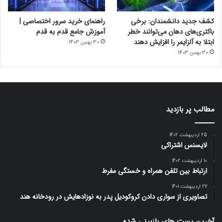
کشف جدید دانشمندان: برخی
راهنمای خرید سرور اختصاصی |
باکتری‌های دهان می‌توانند خطر
آموزش جامع قدم به قدم
ابتلا به آلزایمر را افزایش دهند
30 بهمن 1403
30 بهمن 1403
مطالب پر بازدید
25 اردیبهشت 1402
لایسنس اشتراکی
10 اردیبهشت 1402
ارتباط بین تلفن همراه و خستگی مفرط
27 اردیبهشت 1401
تصاویری از سواری دادن کروکودیل پدر به نوزادهایش در رودخانه هند
آخرین پست های بازبینی شده