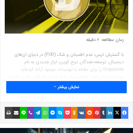
زمان مطالعه:
2
دقیقه
با گسترش ترس، عدم اطمینان و شک (FUD) در دنیای ارزهای
دیجیتال، توسعه‌دهندگان دوج کوین، ابزار جدیدی به نام
Dogepedia را برای مقابله با تهدیدات موجود ارائه کرده‌اند.
دوج‌پدیا را می‌توان همان ویکی‌پدیا برای دوج کوین نامید که در
آن، تمام اطلاعات لازم درباره این اکوسیستم و پاسخ پرسش‌های
نمایش بیشتر
متداول در دسترس کاربران قرار می‌گیرد.
اعضای جامعه‌ دوج کوین برای دریافت راهنمایی و یافتن پاسخ
برای سوالاتشان به مقالات موجود در این وب‌سایت، ارجاع داده
فیسبوک
ایکس
لینکداین
تامبلر
پینتریست
Reddit
VKontakte
Odnoklassniki
پاکت
اسکایپ
مسنجر
واتس آپ
تلگرام
وایبر
لاین
اشتراک گذاری با ایمیل
چاپ
می‌شوند. برخی از مقالاتی که در دوج‌پدیا منتشر شده‌اند،
عبارت‌اند از؛ مراحل استخراج DOGE، راه‌اندازی کیف پول
Dogecoin، خرید این ارز دیجیتال و اجرای گره‌ها در این