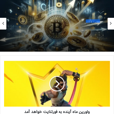
بلاکچین.
توسعه‌دهندگان این شبکه در پاسخ به برخی شبهات پیرامون این
ارز از جمله انتقاد به قابل‌استفاده نبودن دوج کوین گفته‌اند:
رمز ارز
30 بهمن 1403
رکود کم‌سابقه در بازار بیت‌کوین؛ حرکت بعدی قیمت
همه را غافلگیر خواهد کرد!
واقعیت ساده این است که پول به هر
شکلی که باشد، مفید و قابل‌استفاده
و
است و دوج کوین هم شکلی از پول
ل
و
است. در حقیقت، دوج کوین از معدود
ر
ارزهای دیجیتالی است که از روز اول به
ی
ن
همین هدف ساخته شده بود.
م
ا
ه
ولورین ماه آینده به فورتنایت خواهد آمد
آ
دریافت ۳۰,۰۰۰ شیبا رایگان