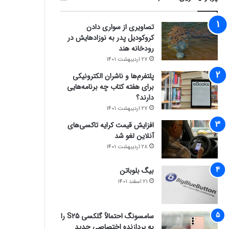
تصاویری از سواری دادن
کروکودیل پدر به نوزادهایش در
رودخانه هند
27 اردیبهشت 1401
پلتفرم‌ها و ناشران الکترونیکی
برای هفته کتاب چه برنامه‌هایی
دارند؟
27 اردیبهشت 1401
افزایش قیمت کرایه تاکسی‌های
آنلاین لغو شد
28 اردیبهشت 1401
بیگ بلوباتن
21 اسفند 1401
سامسونگ احتمالاً گلکسی S25 را
به پردازنده اختصاصی جدید