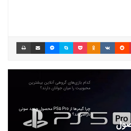
جذب سرمایه ۱۰ میلیون دلاری توسط شرکت
بازی‌سازی ترکیه‌ای از سوئد
شبکه پلی‌استیشن (PSN) دچار اختلالات
گسترده‌ای شد
پینتریست
Reddit
VKontakte
Odnoklassniki
پاکت
اسکایپ
مسنجر
اشتراک گذاری با ایمیل
چاپ
بازی‌های ویدیویی تا سه ساعت در روز تاثیر
منفی ندارد
کدام بازی‌های گروهی آنلاین بیشترین
محبوبیت را میان جوانان دارند؟
چرا گیمرها از PS5 Pro محصول جدید سونی
ناراضی‌اند؟
PS5 Pro محصول