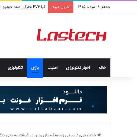
جمعه, 16 مرداد 1405
کشف جدید دانشمندان: برخی با
آخرین خبرها
خانه
اخبار تکنولوژی
امنيت
بازی
تکنولوژی
خانه
/
بازی
/
معرفی زودهنگام بازی‌های در گذشته به ناتی د