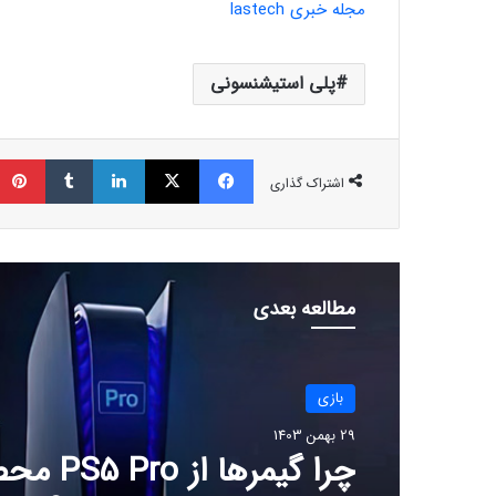
مجله خبری lastech
پلی استیشنسونی
فیسبوک
ایکس
لینکداین
تامبلر
اشتراک گذاری
مطالعه بعدی
بازی
29 بهمن 1403
چرا گیمرها از 