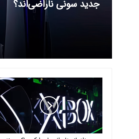
جدید سونی ناراضی‌اند؟
ر
و
ی
د
ا
د
ب
ا
ز