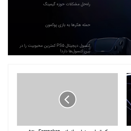
راه‌حل مشکلات حوزه گیمینگ
حمله هکرها به بازی پوکمون
کنسول دیجیتال PS5 کمترین محبوبیت را در
بین کنسول‌ها دارد!
اینفوگرافیک: در سال ۲۰۲۵ منتظر این
ی
بازی‌های ویدئویی جذاب باشید
ک
ت
ر
رفع فیلتر گوگل پلی به حل مشکلات سازندگان
ی
بازی‌ها کمک خواهد کرد؟
ل
ر
س
جذب سرمایه ۱۰ میلیون دلاری توسط شرکت
ی
بازی‌سازی ترکیه‌ای از سوئد