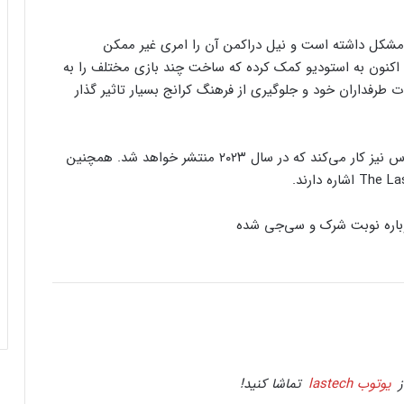
مشکل داشته است و نیل دراکمن آن را امری غیر ممکن
می‌دانست. با این وجود موفقیت تجاری Last of Us 2 اکنون به استودیو کمک کرده که ساخت چند بازی مختلف را به
 طرفداران خود و جلوگیری از فرهنگ کرانج بسیار تاثیر گذار
ناتی داگ همچنین روی یک بازی چندنفره از لست آو آس نیز کار می‌کند که در سال ۲۰۲۳ منتشر خواهد شد. همچنین
کنسول دیجیتال PS5 کمترین محبوبیت را در
بین کنسول‌ها دارد!
باره نوبت شرک و سی‌جی شده
اینفوگرافیک: در سال ۲۰۲۵ منتظر این
بازی‌های ویدئویی جذاب باشید
رفع فیلتر گوگل پلی به حل مشکلات سازندگان
بازی‌ها کمک خواهد کرد؟
ز
یوتوب lastech
تماشا کنید!