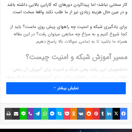
کار سختی نباشد؛ اما پیداکردن دوره­ای که کارایی بالایی داشته باشد
و در عین حال هزینه زیادی نیز از ما طلب نکند واقعا سخت است.
برای یادگیری شبکه و امنیت چه راه­های پیش روی ماست؟ باید از
کجا شروع کنیم و به سراغ چه منابعی می­توان رفت؟ در این مقاله
همراه ما باشید تا به تمامی سوالات بالا پاسخ دهیم.
مسیر آموزش شبکه و امنیت چیست؟
دانشجویان این رشته یعنی شبکه و امنیت برای آموزش آن راهی
طولانی در پیش دارند. راه­های زیادی برای آموزش امنیت شبکه وجود
دارد. موسسات زیادی هستند که دوره­های مختلفی برگزار می­کنند و
نمایش بیشتر
مدارک معتبری نیز به دانشجویان خود ارائه می­دهند.
نوشته های مشابه
فیسبوک
ایکس
لینکداین
تامبلر
پینتریست
Reddit
VKontakte
Odnoklassniki
پاکت
اسکایپ
مسنجر
واتس آپ
تلگرام
وایبر
لاین
اشتراک گذاری با ایمیل
چاپ
اولین تیزر تریلر سریال I’m a Virgo