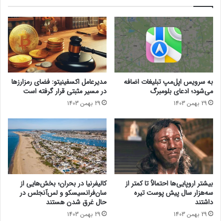
ا
ت
ق
گ
ی
ی
ر
ب
و
ه
ن
ه
م
و
ا
ش
به سرویس اپل‌مپ تبلیغات اضافه
مدیرعامل اکسفینیتو:‌ فضای رمزارزها
ی
م
می‌شود؛ ادعای بلومبرگ
در مسیر مثبتی قرار گرفته است
ی‌
ص
29 بهمن 1403
29 بهمن 1403
ه
ن
ا
و
ا
ع
ز
ی
ا
ب
م
ا
ر
ع
و
ث
بیشتر اروپایی‌ها احتمالاً تا کمتر از
کالیفرنیا در بحران؛ بخش‌هایی از
ز
ت
سه‌هزار سال پیش پوست تیره
سان‌فرانسیسکو و لس‌آنجلس در
آ
ن
داشتند
حال غرق شدن هستند
غ
ب
29 بهمن 1403
29 بهمن 1403
ا
ل