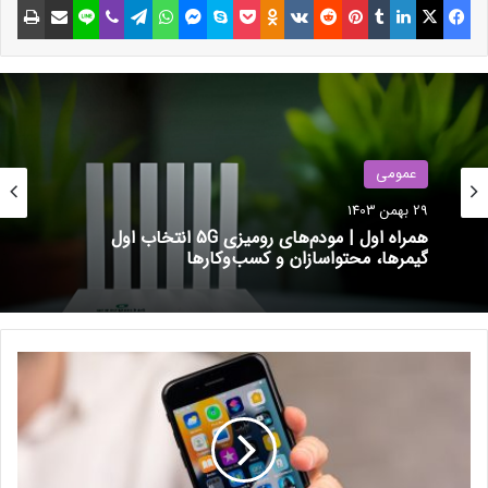
مدل‌های پیشرفته تا سال ۲۰۳۰ می‌تواند به‌اندازه‌ی تولید ۸ نیروگاه
هسته‌ای برسد.
OpenAI و سایر شرکت‌های حوزه‌ی هوش مصنوعی به توسعه‌ی
مدل‌های بهینه‌تر روی آورده‌اند. برای مثال، مدل‌هایی مانند GPT-4o-
mini با هدف کاهش مصرف انرژی طراحی شده‌اند. بااین‌حال رشد
عمومی
سریع فناوری، توسعه‌ی دیتاسنترهای جدید را اجتناب‌ناپذیر می‌کند.
29 بهمن 1403
همراه اول | مودم‌های رومیزی 5G انتخاب اول
نوشته های مشابه
گیمرها، محتواسازان و کسب‌وکارها
Screen Curtain چیست و چطور در
گوشی سامسونگ از آن استفاده
آ
کنیم؟
ی
30 اردیبهشت 1403
ف
و
ن
بسته تخفیفی ایرانسل به مناسبت
S