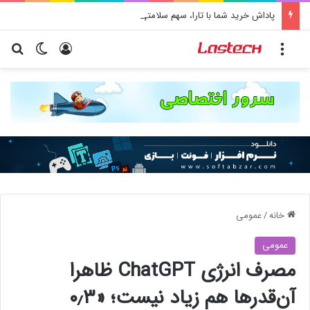
پاداش خرید شما با تارا، سهم سلامتی کودکان محک می‌­شود
منو
ورود
تغییر پو
جس
خانه
/
عمومی
عمومی
مصرف انرژی ChatGPT ظاهرا
آن‌قدرها هم زیاد نیست؛ «۰٫۳