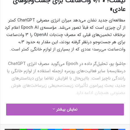
نیست؛ «۰٫۳ وات‌ساعت برای جست‌وجوهای
عادی»
مطالعه‌ای جدید نشان می‌دهد میزان انرژی مصرفی ChatGPT کمتر
از آن چیزی است که قبلاً تصور می‌شد. مؤسسه‌ی Epoch AI اعلام کرد
برخلاف تخمین‌های قبلی که مصرف چت‌بات OpenAI را ۳ وات‌ساعت
برای هر جست‌وجو درنظر گرفته بودند، این مقدار به حدود ۰٫۳
وات‌ساعت می‌رسد؛ عددی که از بسیاری از لوازم خانگی کمتر است.
جاشوا یو
، تحلیل‌گر داده در Epoch می‌گوید مصرف انرژی ChatGPT
درمقایسه‌با سایر فعالیت‌های روزمره ازجمله استفاده از لوازم خانگی یا
رانندگی ناچیز است. بااین‌حال با افزایش تقاضا برای دیتاسنترهای
جدید، بحث پیرامون تأثیرات زیست‌محیطی زیرساخت‌های هوش
مصنوعی همچنان ادامه دارد.
با رشد فناوری انتظار می‌رود مصرف انرژی ChatGPT نیز افزایش یابد.
نمایش بیشتر
مدل‌های هوش مصنوعی پیشرفته‌تر به قدرت پردازشی بیشتری نیاز
دارند و به مرور زمان استفاده از آن‌ها برای انجام وظایف پیچیده‌تر،
فیسبوک
ایکس
لینکداین
تامبلر
پینتریست
Reddit
VKontakte
Odnoklassniki
پاکت
اسکایپ
مسنجر
واتس آپ
تلگرام
وایبر
افزایش خواهد یافت. گفته می‌شود مصرف انرژی برای آموزش
لاین
اشتراک گذاری با ایمیل
چاپ