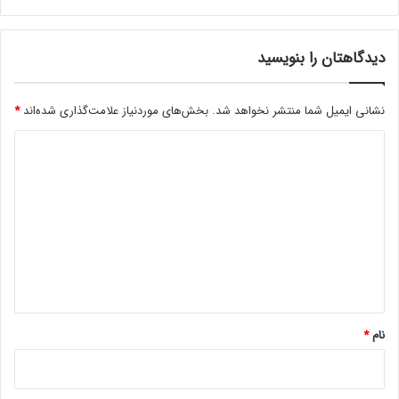
ز
ی
م
م
ی‌
دیدگاهتان را بنویسید
غ
ش
ز
و
و
ن
نشانی ایمیل شما منتشر نخواهد شد.
بخش‌های موردنیاز علامت‌گذاری شده‌اند
*
ت
د
ض
د
ع
ی
ی
ف
د
ت
گ
ف
ک
ا
ر
ه
ا
ن
*
ت
نام
*
ق
ا
د
ی