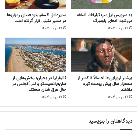
ش
ن
م
د
به سرویس اپل‌مپ تبلیغات اضافه
مدیرعامل اکسفینیتو:‌ فضای رمزارزها
ن
گ
می‌شود؛ ادعای بلومبرگ
در مسیر مثبتی قرار گرفته است
د
ا
29 بهمن 1403
29 بهمن 1403
ا
ن
ن
ب
ه
ا
ب
ت
ر
ص
ا
ا
ی
د
ت
ف
بیشتر اروپایی‌ها احتمالاً تا کمتر از
کالیفرنیا در بحران؛ بخش‌هایی از
ج
س
سه‌هزار سال پیش پوست تیره
سان‌فرانسیسکو و لس‌آنجلس در
ا
ا
داشتند
حال غرق شدن هستند
ر
خ
29 بهمن 1403
29 بهمن 1403
ت
ت
آ
گ
ن
ی
ل
دیدگاهتان را بنویسید
،
ا
ا
ی
ز