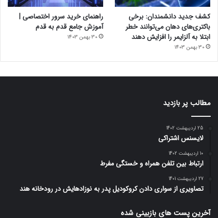
کشف جدید دانشمندان: برخی
راهنمای خرید سرور اختصاصی |
باکتری‌های دهان می‌توانند خطر
آموزش جامع قدم به قدم
ابتلا به آلزایمر را افزایش دهند
30 بهمن 1403
30 بهمن 1403
مطالب پر بازدید
25 اردیبهشت 1402
لایسنس اشتراکی
10 اردیبهشت 1402
ارتباط بین تلفن همراه و خستگی مفرط
27 اردیبهشت 1401
تصاویری از سواری دادن کروکودیل پدر به نوزادهایش در رودخانه هند
آخرین پست های بازبینی شده