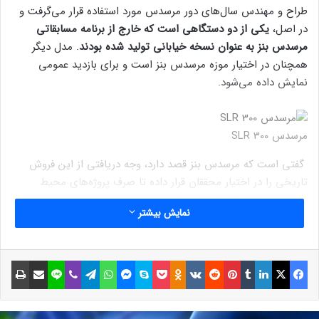
طراح و مهندس سال‌های دور مرسدس مورد استفاده قرار می‌گرفت و
در اصل،
یکی از دو دستگاهی است که خارج از برنامه مسابقاتی
مرسدس بنز به عنوان نسخه خیابانی تولید شده بودند
. مدل دیگر
همچنان در اختیار موزه مرسدس بنز است و برای بازدید عمومی
نمایش داده می‌شود.
مرسدس SLR 300
گفتی است که مرسدس بنز قصد دارد، وجه دریافتی از این فروش
تاریخی را در اختیار محققان قرار داده تا صرف پروژه‌های محیط
زیست دوستانه کاهش کربن شود.
نمایش بیشتر
مرسدس بنز 300 SLR
فیسبوک
ایکس
لینکداین
تامبلر
پینتریست
Reddit
VKontakte
Odnoklassniki
پاکت
اسکایپ
مسنجر
واتس آپ
تلگرام
وایبر
لاین
اشتراک گذاری با ایمیل
چاپ
پیش از این عنوان گران‌ترین خودرو جهان به یکی از نمونه‌های
مسابقه‌ای فراری 250 GTO اختصاص داشت که در سال ۲۰۱۸ با رقم ۷۰
میلیون دلار معامله شده بود. مرسدس با رقمی نزدیک به دو برابر، این