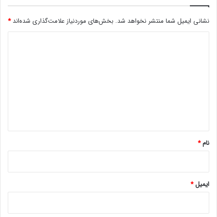
ن
ه
نشانی ایمیل شما منتشر نخواهد شد.
بخش‌های موردنیاز علامت‌گذاری شده‌اند
*
م
ا
د
ی
ی
ک
ر
د
و
گ
س
ا
ا
ف
ه
ت
س
*
ر
نام
*
ف
ی
س
د
ایمیل
*
و
ئ
و
2