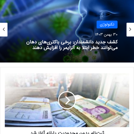
رکورد را شکسته و در حال حاضر
300 اس ال آر گالوینگ در زمره
گران‌ترین اشیا حراج شده در جهان قرار دارد
.
تکنولوژی
نوشته های مشابه
30 بهمن 1403
کشف جدید دانشمندان: برخی باکتری‌های دهان
می‌توانند خطر ابتلا به آلزایمر را افزایش دهند
برخی شرکت‌ها از کوپایلوت
مایکروسافت به‌عنوان کارآموز
استفاده می‌کنند
16 اردیبهشت 1403
ث
ب
اسنوا در اکوسیستم نوآوری به دنبال
ت‌
چه می‌گردد؟
ن
21 خرداد 1401
ا
م
ب
د
مجله خبری lastech
و
ثبت‌نام بدون محدودیت یارانه آغاز شد
ن