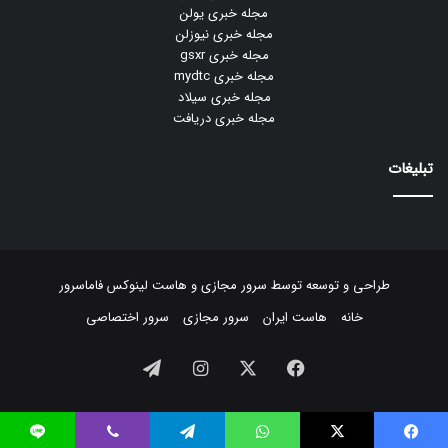
مجله خبری یولن
مجله خبری نیوزلن
مجله خبری gsxr
مجله خبری mydtc
مجله خبری سیلاد
مجله خبری دریافت
تبلیغات
طراحی و توسعه توسط
سرور مجازی
و
هاست لینوکس
فاماسرور
خانه
هاست ایران
سرور مجازی
سرور اختصاصی
فیسبوک
ایکس
اینستاگرام
تلگرام