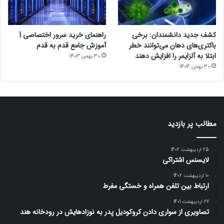
کشف جدید دانشمندان: برخی
راهنمای خرید سرور اختصاصی |
باکتری‌های دهان می‌توانند خطر
آموزش جامع قدم به قدم
ابتلا به آلزایمر را افزایش دهند
30 بهمن 1403
30 بهمن 1403
مطالب پر بازدید
25 اردیبهشت 1402
لایسنس اشتراکی
10 اردیبهشت 1402
ارتباط بین تلفن همراه و خستگی مفرط
27 اردیبهشت 1401
تصاویری از سواری دادن کروکودیل پدر به نوزادهایش در رودخانه هند