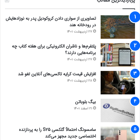
پربازدیدترین مطالب
تصاویری از سواری دادن کروکودیل پدر به نوزادهایش
در رودخانه هند
27 اردیبهشت 1401
پلتفرم‌ها و ناشران الکترونیکی برای هفته کتاب چه
برنامه‌هایی دارند؟
27 اردیبهشت 1401
افزایش قیمت کرایه تاکسی‌های آنلاین لغو شد
28 اردیبهشت 1401
بیگ بلوباتن
21 اسفند 1401
سامسونگ احتمالاً گلکسی S25 را به پردازنده
اختصاصی جدید مجهز می‌کند