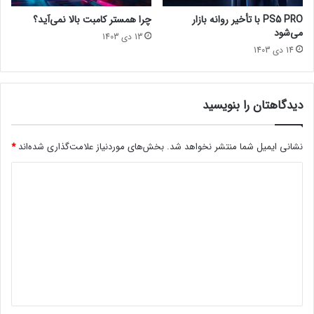
گیم اواردز
ی‌
س
PS5 PRO با تأخیر روانه بازار
چرا همستر کامبت بالا نمی‌آید؟
ش
ت
می‌شود
13 دی 1403
و
ی
14 دی 1403
د
ش
ن
۴
و
دیدگاهتان را بنویسید
۵
ر
ا
نشانی ایمیل شما منتشر نخواهد شد.
بخش‌های موردنیاز علامت‌گذاری شده‌اند
*
ی
د
گ
ا
ی
ن
د
ت
ج
گ
ر
ا
ب
ه
ه
ک
*
ن