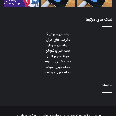
لینک های مرتبط
مجله خبری بیکینگ
برگزیده های ایران
مجله خبری یولن
مجله خبری نیوزلن
مجله خبری gsxr
مجله خبری mydtc
مجله خبری سیلاد
مجله خبری دریافت
تبلیغات
طراحی و توسعه توسط
سرور مجازی
و
هاست لینوکس
فاماسرور