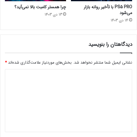
ه
PS5 PRO با تأخیر روانه بازار
چرا همستر کامبت بالا نمی‌آید؟
ف
می‌شود
13 دی 1403
ت
14 دی 1403
ه
د
و
م
دیدگاهتان را بنویسید
ب
ه
نشانی ایمیل شما منتشر نخواهد شد.
بخش‌های موردنیاز علامت‌گذاری شده‌اند
*
م
ن
د
)
ی
د
گ
ا
ه
*