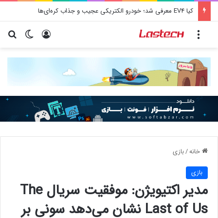
کشف جدید دانشمندان: برخی باکتری‌های دهان می‌توانند خطر ابتلا به آلزایمر را افزایش دهند
منو
ورود
تغییر پو
جس
خانه
/
بازی
بازی
مدیر اکتیویژن: موفقیت سریال The
Last of Us نشان می‌دهد سونی بر