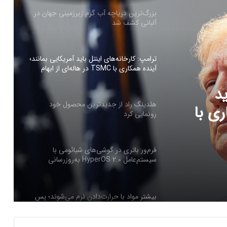
بزرگ‌ترین دریاچه آب گرم زیرزمینی جهان در
آلبانی کشف شد
ترامپ: کارخانه‌های اینتل باید آمریکایی بمانند؛
آینده همکاری با TSMC در هاله‌ای از ابهام
ید
هلدینگ راد از جدیدترین محصول خود
ری با
رونمایی کرد
فرم‌ور باتری در گوشی‌های شیائومی با
سیستم‌عامل HyperOS 2.0 به‌روزرسانی
مخفی دریافت کرد
بیشتر مواد با حرارت‌دادن نرم می‌شوند؛ پس
چرا تخم مرغ سفت می‌شود؟