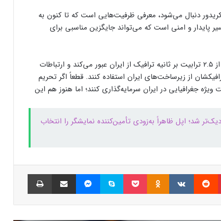
ن کریدور دنبال می‌شود، معرفی ظرفیت‌هایی است که تا کنون به
مایکروسافت پشتیبانی از پردازنده‌های نسل ۱۰
سیر پایدار و امنی است که می‌تواند جایگزین مناسبی برای
اینتل را در ویندوز Windows 11 24H2 کنار
گذاشت؛ پایانی بر عصر کامت‌لیک
مدیرعامل شرکت ارتباطات زیرساخت اضافه کرد: «بیش از ۲.۵ ترابیت بر ثانیه ترافیک از ایران عبور می‌کند و ارتباطات
نسل جدید مانیتور استودیو دیسپلی اپل سال
۲۰۲۶ از راه می‌رسد؛ گزارش بلومبرگ
یکشان از زیرساخت‌های ایران استفاده کنند. قطعاً اگر تحریم
ویژه جغرافیایی در ایران سرمایه‌گذاری کنند؛ اما هنوز هم این
همراه اول | مودم‌های رومیزی 5G انتخاب اول
گیمرها، محتواسازان و کسب‌وکارها
‌تر شد؛ اپل ظاهراً به‌زودی تأمین‌کننده نمایشگر را انتخاب
کالابرگ الکترونیک ۱۰ اسفند به ۷ دهک
کم‌درآمد ارائه می‌شود
پینتریست
Reddit
VKontakte
Odnoklassniki
پاکت
اسکایپ
مسنجر
اشتراک گذاری با ایمیل
چاپ
چگونه باکس جست و جو در اکسل بسازیم؟