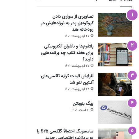
تصاویری از سواری دادن
کروکودیل پدر به نوزادهایش در
رودخانه هند
27 اردیبهشت 1401
پلتفرم‌ها و ناشران الکترونیکی
برای هفته کتاب چه برنامه‌هایی
دارند؟
27 اردیبهشت 1401
افزایش قیمت کرایه تاکسی‌های
آنلاین لغو شد
28 اردیبهشت 1401
بیگ بلوباتن
21 اسفند 1401
سامسونگ احتمالاً گلکسی S25 را
به پردازنده اختصاصی جدید