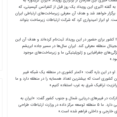
ست خبری این سازمان از برگزاری رویداد «ایران کریدور» به
 بهمن) در دبی خبر داد. به گفته اکبری این رویداد یک روز قبل از کنفرانس کپسیتی، که
برگزار خواهد شد و هدف آن معرفی زیرساخت‌های ارتباطی ایران
. او ابراز امیدواری کرد که شرکت ارتباطات زیرساخت بتواند
مدیرعامل شرکت ارتباطات زیرساخت گفت: «بیش از ۱۳۰ کشور برای حضور در این رویداد ثبت‌نام کرده‌اند و هدف آن این
تال منطقه معرفی کند. ایران سال‌ها در مسیر جاده ابریشم
ژگی‌های جغرافیایی و ژئوپلیتیکی ما و زیرساخت‌های موجود
ود.»
. او در این باره گفت: «کمتر کشوری در منطقه یک شبکه فیبر
ران کشوری است که بیشترین تعداد همسایه را در منطقه دارد و ما
رانزیت ترافیک شرق به غرب استفاده کنیم.»
ارکت در فیبرهای دریایی شمال و جنوب کشور گفت: «ایران به
دلیل نزدیکی به مناطق پر جمعیت منطقه، موقعیت مهمی دارد. ما ۵ منطقه توسعه مرکز داده در وزارت ارتباطات طراحی
های خارجی و داخلی فراهم شده است.»