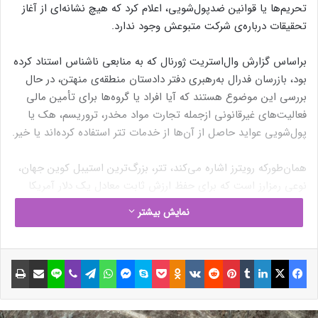
تحریم‌ها یا قوانین ضد‌پول‌شویی، اعلام کرد که هیچ نشانه‌ای از آغاز
تحقیقات درباره‌ی شرکت متبوعش وجود ندارد.
براساس گزارش وال‌استریت ژورنال که به منابعی ناشناس استناد کرده
بود، بازرسان فدرال به‌رهبری دفتر دادستان منطقه‌ی منهتن، در حال
بررسی این موضوع هستند که آیا افراد یا گروه‌ها برای تأمین مالی
فعالیت‌های غیرقانونی ازجمله تجارت مواد مخدر، تروریسم، هک یا
پول‌شویی عواید حاصل از آن‌ها از خدمات تتر استفاده کرده‌اند یا خیر.
همان‌طور‌که رویترز اشاره می‌کند، تتر، بزرگ‌ترین استیبل کوین جهان،
نوعی رمزارز است که برای حفظ ارزش ثابت معادل یک دلار آمریکا
طراحی شده است.
پائولو آردوینو
، مدیرعامل تتر در بیانیه‌ای گفت:
نمایش بیشتر
«هیچ نشانه‌ای وجود ندارد که تحقیقاتی درباره‌ی شرکت تتر آغاز شده
باشد.»
فیسبوک
ایکس
لینکداین
تامبلر
پینتریست
Reddit
VKontakte
Odnoklassniki
پاکت
اسکایپ
مسنجر
واتس آپ
تلگرام
وایبر
لاین
اشتراک گذاری با ایمیل
چاپ
براساس گزارش وال‌استریت ژورنال، وزارت خزانه‌داری آمریکا به‌دلیل
اینکه افراد و گروه‌های تحریم‌شده به‌طور گسترده از تتر استفاده
می‌کنند، قصد دارد تحریم‌هایی را علیه شرکت تتر اعمال کند.