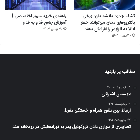
کشف جدید دانشمندان: برخی
راهنمای خرید سرور اختصاصی |
باکتری‌های دهان می‌توانند خطر
آموزش جامع قدم به قدم
ابتلا به آلزایمر را افزایش دهند
30 بهمن 1403
30 بهمن 1403
مطالب پر بازدید
25 اردیبهشت 1402
لایسنس اشتراکی
10 اردیبهشت 1402
ارتباط بین تلفن همراه و خستگی مفرط
27 اردیبهشت 1401
تصاویری از سواری دادن کروکودیل پدر به نوزادهایش در رودخانه هند