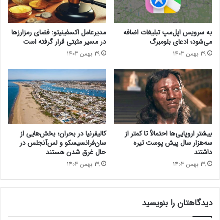
م
ت
ن
ا
د
ک
به سرویس اپل‌مپ تبلیغات اضافه
مدیرعامل اکسفینیتو:‌ فضای رمزارزها
ت
س
می‌شود؛ ادعای بلومبرگ
در مسیر مثبتی قرار گرفته است
ر
ی
29 بهمن 1403
29 بهمن 1403
ش
خ
د
و
!
د
ر
ا
ن
،
۵
بیشتر اروپایی‌ها احتمالاً تا کمتر از
کالیفرنیا در بحران؛ بخش‌هایی از
٫
سه‌هزار سال پیش پوست تیره
سان‌فرانسیسکو و لس‌آنجلس در
۶
داشتند
حال غرق شدن هستند
م
29 بهمن 1403
29 بهمن 1403
ی
ل
ی
دیدگاهتان را بنویسید
ا
ر