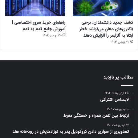
کشف جدید دانشمندان: برخی
راهنمای خرید سرور اختصاصی |
باکتری‌های دهان می‌توانند خطر
آموزش جامع قدم به قدم
ابتلا به آلزایمر را افزایش دهند
30 بهمن 1403
30 بهمن 1403
مطالب پر بازدید
25 اردیبهشت 1402
لایسنس اشتراکی
10 اردیبهشت 1402
ارتباط بین تلفن همراه و خستگی مفرط
27 اردیبهشت 1401
تصاویری از سواری دادن کروکودیل پدر به نوزادهایش در رودخانه هند