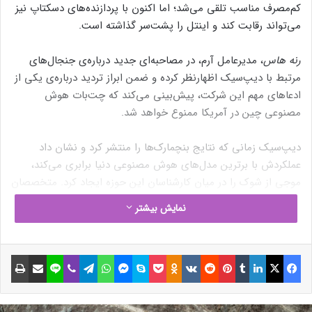
کم‌مصرف مناسب تلقی می‌شد؛ اما اکنون با پردازنده‌های دسکتاپ نیز
می‌تواند رقابت کند و اینتل را پشت‌سر گذاشته است.
رنه هاس
، مدیرعامل آرم، در مصاحبه‌ای جدید درباره‌ی جنجال‌های
مرتبط با دیپ‌سیک اظهارنظر کرده و ضمن ابراز تردید درباره‌ی یکی از
ادعاهای مهم این شرکت، پیش‌بینی می‌کند که چت‌بات هوش
مصنوعی چین در آمریکا ممنوع خواهد شد.
دیپ‌سیک زمانی که نتایج بنچمارک‌ها را منتشر کرد و نشان داد
عملکردش با برترین مدل‌های هوش مصنوعی دنیا برابری می‌کند،
موجی از شوک را در میان کارشناسان این حوزه ایجاد کرد. متخصصان
این ادعاها را تأیید کردند؛ اما نگرانی‌هایی نیز به وجود آمد که چین
نمایش بیشتر
توانسته است با هزینه‌ای بسیار کمتر از مدل‌های آمریکایی به این
سطح از توسعه برسد.
فیسبوک
ایکس
لینکداین
تامبلر
پینتریست
Reddit
VKontakte
Odnoklassniki
پاکت
اسکایپ
مسنجر
واتس آپ
تلگرام
وایبر
لاین
اشتراک گذاری با ایمیل
چاپ
توسعه‌ی کم‌هزینه‌ی دیپ‌سیک باعث شد تا این گمان مطرح شود که
شرکت‌های هوش مصنوعی آمریکایی بیش‌از‌حد ارزش‌گذاری شده‌اند و
ممکن است در آینده‌ای نزدیک با رقابت جدی‌تری مواجه شوند. همین