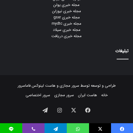
مجله خبری یولن
مجله خبری نیوزلن
مجله خبری gsxr
مجله خبری mydtc
مجله خبری سیلاد
مجله خبری دریافت
تبلیغات
طراحی و توسعه توسط
سرور مجازی
و
هاست لینوکس
فاماسرور
خانه
هاست ایران
سرور مجازی
سرور اختصاصی
فیسبوک
ایکس
اینستاگرام
تلگرام