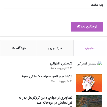
گ
وب‌ سایت
ی
ب
ه
ا
ن
و
ی
د
محبوب
تازه ترین
دیدگاه ها
ی
ا
لایسنس اشتراکی
25 اردیبهشت 1402
ارتباط بین تلفن همراه و خستگی مفرط
10 اردیبهشت 1402
تصاویری از سواری دادن کروکودیل پدر به
نوزادهایش در رودخانه هند