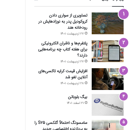
تصاویری از سواری دادن
کروکودیل پدر به نوزادهایش در
رودخانه هند
27 اردیبهشت 1401
پلتفرم‌ها و ناشران الکترونیکی
برای هفته کتاب چه برنامه‌هایی
دارند؟
27 اردیبهشت 1401
افزایش قیمت کرایه تاکسی‌های
آنلاین لغو شد
28 اردیبهشت 1401
بیگ بلوباتن
21 اسفند 1401
سامسونگ احتمالاً گلکسی S25 را
به پردازنده اختصاصی جدید