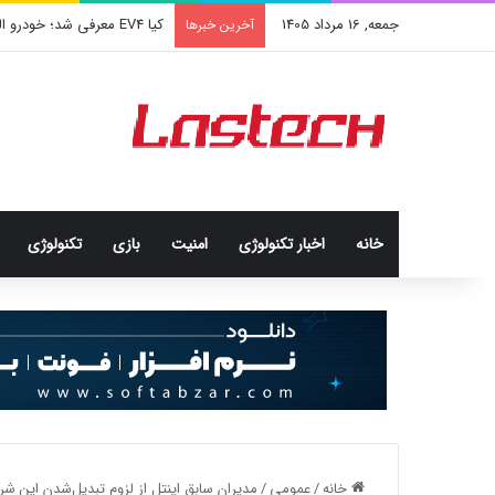
جمعه, 16 مرداد 1405
کشف جدید دانشمندان: برخی با
آخرین خبرها
خانه
اخبار تکنولوژی
امنيت
بازی
تکنولوژی
خانه
/
عمومی
/
مدیران سابق اینتل از لزوم‌ تبدیل‌شدن این ش