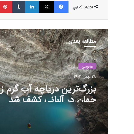
فیسبوک
ایکس
لینکداین
تامبلر
اشتراک گذاری
مطالعه بعدی
عمومی
29 بهمن 1403
بزرگ‌ترین دریاچه آب گرم زی
جهان در آلبانی کشف شد