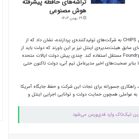
تراشه‌های حافظه پیشرفته
هوش مصنوعی
فرم‌ور باتری در گوشی‌های شیائومی با
29 بهمن 1403
سیستم‌عامل HyperOS 2.0 به‌روزرسانی
مخفی دریافت کرد
دولت آمریکا با اختصاص بودجه‌های کلان ازطریق قانون CHIPS به شرکت‌های تولیدکننده‌ی پردازنده، نشان داد که از
بیشتر مواد با حرارت‌دادن نرم می‌شوند؛ پس
سابق هیئت‌مدیره‌ی اینتل نیز بر این باورند که دولت باید از
چرا تخم مرغ سفت می‌شود؟
این بودجه برای حمایت از استقلال این شرکت و ایجاد Foundry مستقل استفاده کند. چندی پیش دولت ایالات متحده
ه بود؛ اما بنابر صحبت‌های اخیر مدیرعامل تیم آبی، دولت تاکنون حتی
مایکروسافت پشتیبانی از پردازنده‌های نسل ۱۰
اینتل را در ویندوز Windows 11 24H2 کنار
گذاشت؛ پایانی بر عصر کامت‌لیک
راهکاری جسورانه برای نجات این شرکت و حفظ جایگاه آمریکا
 به عواملی همچون حمایت دولت و توانایی اجرایی اینتل و
نسل جدید مانیتور استودیو دیسپلی اپل سال
۲۰۲۶ از راه می‌رسد؛ گزارش بلومبرگ
همراه اول | مودم‌های رومیزی 5G انتخاب اول
گیمرها، محتواسازان و کسب‌وکارها