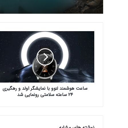
س
ا
ع
ت
ه
و
ش
م
ن
ساعت هوشمند لنوو با نمایشگر اولد و رهگیری
د
ل
۲۴ ساعته سلامتی رونمایی شد
ن
و
و
ب
ا
نوشته های مشابه