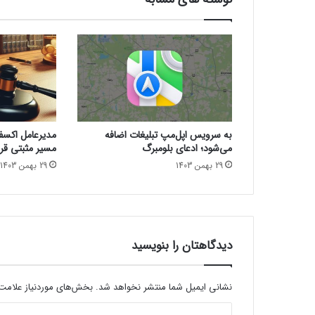
ن
م
ا
ی
ش
گ
ر
ا
و
به سرویس اپل‌مپ تبلیغات اضافه
مدیرعامل اکسفین
ل
می‌شود؛ ادعای بلومبرگ
مسیر مثبتی قرا
د
29 بهمن 1403
29 بهمن 1403
و
ر
ه
گ
ی
ر
دیدگاهتان را بنویسید
ی
۲
۴
نشانی ایمیل شما منتشر نخواهد شد.
بخش‌های موردنیاز علامت‌
س
د