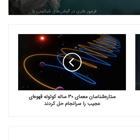
فرم‌ور باتری در گوشی‌های شیائومی با
سیستم‌عامل HyperOS 2.0 به‌روزرسانی
مخفی دریافت کرد
س
بیشتر مواد با حرارت‌دادن نرم می‌شوند؛ پس
ت
چرا تخم مرغ سفت می‌شود؟
ا
ر
ه‌
مایکروسافت پشتیبانی از پردازنده‌های نسل ۱۰
ش
اینتل را در ویندوز Windows 11 24H2 کنار
ن
گذاشت؛ پایانی بر عصر کامت‌لیک
ا
س
ستاره‌شناسان معمای ۳۰ ساله کوتوله قهوه‌ای
نسل جدید مانیتور استودیو دیسپلی اپل سال
ا
۲۰۲۶ از راه می‌رسد؛ گزارش بلومبرگ
ن
عجیب را سرانجام حل کردند
م
ع
م
همراه اول | مودم‌های رومیزی 5G انتخاب اول
ا
گیمرها، محتواسازان و کسب‌وکارها
ی