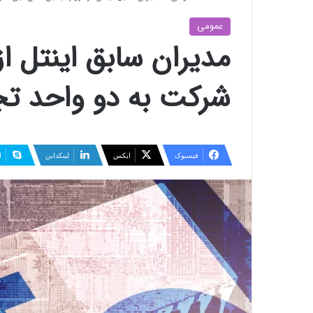
عمومی
مدیران سابق اینتل از
شرکت به دو واحد تج
فیسبوک
ایکس
لینکداین
ا