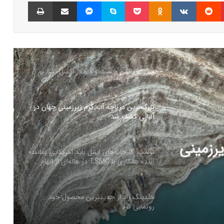
پینتریست
Reddit
VKontakte
Odnoklassniki
پاکت
اسکایپ
مسنجر
اشتراک گذاری با ایمیل
چاپ
کالابرگ الکترونیک ۱۰ اسفند به ۷ دهک
کم‌درآمد ارائه می‌شود
چگونه باکس جست و جو در اکسل بسازیم؟
بزرگ‌ترین دریاچه آب گرم زیرزمینی جهان در
آلبانی کشف شد
رزمینی
ترامپ: کارخانه‌های اینتل باید آمریکایی بمانند؛
آینده همکاری با TSMC در هاله‌ای از ابهام
هلدینگ راد از جدیدترین محصول خود
رونمایی کرد