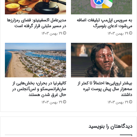
ر
ا
ض
ی
ه
ت
به سرویس اپل‌مپ تبلیغات اضافه
مدیرعامل اکسفینیتو:‌ فضای رمزارزها
د
ف
می‌شود؛ ادعای بلومبرگ
در مسیر مثبتی قرار گرفته است
ر
ر
29 بهمن 1403
29 بهمن 1403
س
ی
ا
ح
ل
ی
۲
ل
۰
و
۲
ک
۵
س
ا
بیشتر اروپایی‌ها احتمالاً تا کمتر از
کالیفرنیا در بحران؛ بخش‌هایی از
غ
سه‌هزار سال پیش پوست تیره
سان‌فرانسیسکو و لس‌آنجلس در
ل
داشتند
حال غرق شدن هستند
ب
29 بهمن 1403
29 بهمن 1403
س
ف
ی
دیدگاهتان را بنویسید
د
ه