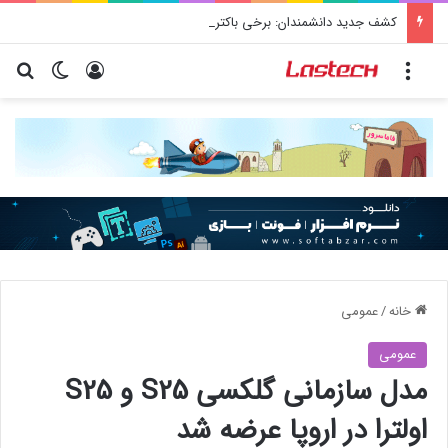
کشف جدید دانشمندان: برخی باکتری‌های دهان می‌توانند خطر ابتلا به آلزایمر را افزایش دهند
منو
ورود
تغییر پو
جس
خانه
/
عمومی
عمومی
مدل سازمانی گلکسی S25 و S25
اولترا در اروپا عرضه شد