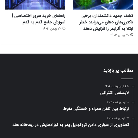
کشف جدید دانشمندان: برخی
راهنمای خرید سرور اختصاصی |
باکتری‌های دهان می‌توانند خطر
آموزش جامع قدم به قدم
ابتلا به آلزایمر را افزایش دهند
30 بهمن 1403
30 بهمن 1403
مطالب پر بازدید
25 اردیبهشت 1402
لایسنس اشتراکی
10 اردیبهشت 1402
ارتباط بین تلفن همراه و خستگی مفرط
27 اردیبهشت 1401
تصاویری از سواری دادن کروکودیل پدر به نوزادهایش در رودخانه هند