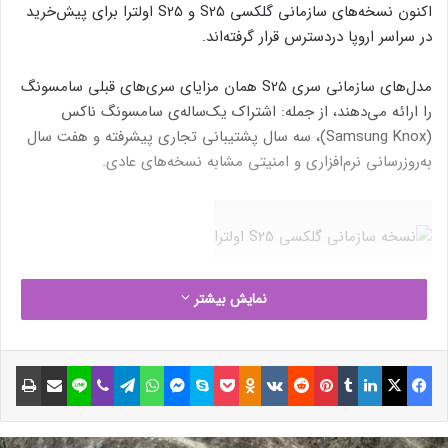
اکنون نسخه‌های سازمانی گلکسی S25 و S25 اولترا برای پیش‌خرید
در سراسر اروپا دردسترس قرار گرفته‌اند.
مدل‌های سازمانی سری S25 همان مزایای سری‌های قبلی سامسونگ
را ارائه می‌دهند، از جمله: اشتراک یک‌ساله‌ی سامسونگ ناکس
(Samsung Knox)، سه سال پشتیبانی تجاری پیشرفته و هفت سال
به‌روزرسانی نرم‌افزاری و امنیتی مشابه نسخه‌های عادی.
نمایش بیشتر
نوشته های مشابه
(بدون عنوان)
فیسبوک
ایکس
لینکداین
تامبلر
پینتریست
Reddit
VKontakte
Odnoklassniki
پاکت
اسکایپ
مسنجر
واتس آپ
تلگرام
وایبر
لاین
اشتراک گذاری با ایمیل
چاپ
22 خرداد 1403