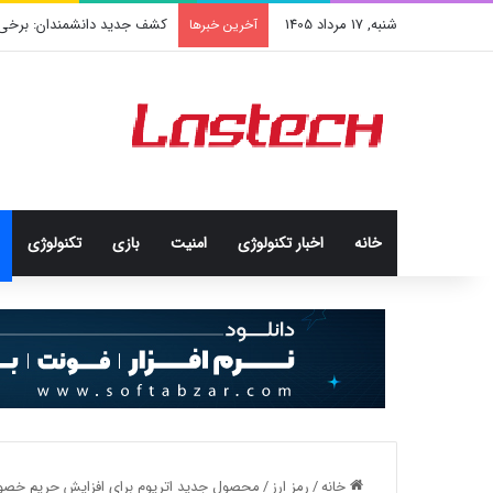
شنبه, 17 مرداد 1405
کشف جدید دانشمندان: برخی باک
آخرین خبرها
خانه
اخبار تکنولوژی
امنيت
بازی
تکنولوژی
خانه
/
رمز ارز
/
محصول جدید اتریوم برای افزایش حریم خص