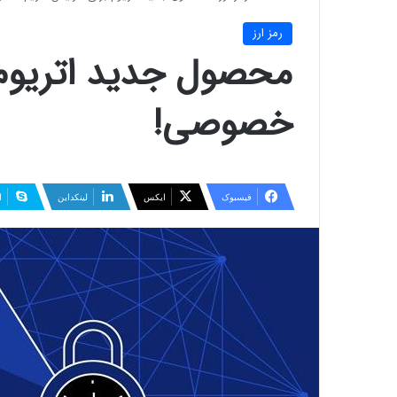
رمز ارز
محصول جدید اتریوم 
خصوصی!
فیسبوک
ایکس
لینکداین
ا