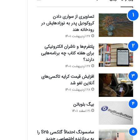
تصاویری از سواری دادن
کروکودیل پدر به نوزادهایش در
رودخانه هند
27 اردیبهشت 1401
پلتفرم‌ها و ناشران الکترونیکی
برای هفته کتاب چه برنامه‌هایی
دارند؟
27 اردیبهشت 1401
افزایش قیمت کرایه تاکسی‌های
آنلاین لغو شد
28 اردیبهشت 1401
بیگ بلوباتن
21 اسفند 1401
سامسونگ احتمالاً گلکسی S25 را
به پردازنده اختصاصی جدید