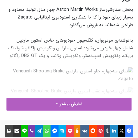
بخش سفارشی‌ساز Aston Martin Works چهار مدل تولید محدود و
بسیار زیبای خود را که با همکاری استودیوی ایتالیایی Zagato
طراحی شده‌اند، به فروش می‌گذارد.
به‌نوشته‌ی موتوروان، کلکسیون خودروهای خاص استون مارتین
شامل چهار خودرو می‌شود: استون مارتین ونکوییش زاگاتو شوتینگ
بریک، ونکوییش اسپیدستر، ونکوییش ولانت و یک DBS GT زاگاتو.
نمایش بیشتر
فیسبوک
ایکس
لینکداین
تامبلر
پینتریست
Reddit
VKontakte
Odnoklassniki
پاکت
اسکایپ
مسنجر
واتس آپ
تلگرام
وایبر
لاین
اشتراک گذاری با ایمیل
چاپ