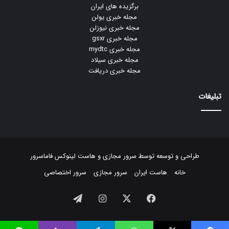
برگزیده های ایران
مجله خبری یولن
مجله خبری نیوزلن
مجله خبری gsxr
مجله خبری mydtc
مجله خبری سیلاد
مجله خبری دریافت
تبلیغات
طراحی و توسعه توسط
سرور مجازی
و
هاست لینوکس
فاماسرور
خانه
هاست ایران
سرور مجازی
سرور اختصاصی
فیسبوک
ایکس
اینستاگرام
تلگرام