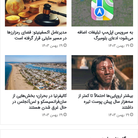
5
ی
ل
ک
و
آ
ر
ی
ف
ل
به سرویس اپل‌مپ تبلیغات اضافه
مدیرعامل اکسفینیتو:‌ فضای رمزارزها
ت
ن
می‌شود؛ ادعای بلومبرگ
در مسیر مثبتی قرار گرفته است
د
29 بهمن 1403
29 بهمن 1403
آ
ی
ف
و
ن
ا
ح
ت
بیشتر اروپایی‌ها احتمالاً تا کمتر از
کالیفرنیا در بحران؛ بخش‌هایی از
م
سه‌هزار سال پیش پوست تیره
سان‌فرانسیسکو و لس‌آنجلس در
مقالات مرتبط
ا
داشتند
حال غرق شدن هستند
استون‌مارتین ونکویش ۲۰۲۵ معرفی شد؛ موتور ۱۲ سیلندر ۸۲۴
ل
29 بهمن 1403
29 بهمن 1403
اسب‌بخار، بدنه خیره‌کننده فیبرکربن
ا
ب
پرسرعت و چشم‌نواز با گیربکس ۸ سرعته؛ خودرو استون مارتین
ه
Vantage GT4 رونمایی شد