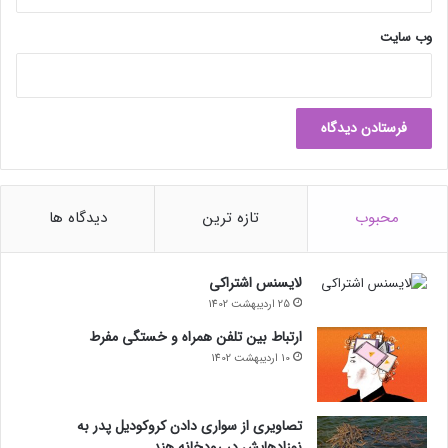
وب‌ سایت
محبوب
تازه ترین
دیدگاه ها
لایسنس اشتراکی
25 اردیبهشت 1402
ارتباط بین تلفن همراه و خستگی مفرط
10 اردیبهشت 1402
تصاویری از سواری دادن کروکودیل پدر به
نوزادهایش در رودخانه هند