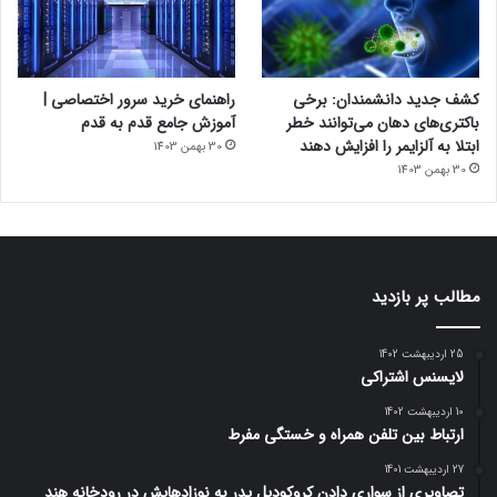
کشف جدید دانشمندان: برخی
راهنمای خرید سرور اختصاصی |
باکتری‌های دهان می‌توانند خطر
آموزش جامع قدم به قدم
ابتلا به آلزایمر را افزایش دهند
30 بهمن 1403
30 بهمن 1403
مطالب پر بازدید
25 اردیبهشت 1402
لایسنس اشتراکی
10 اردیبهشت 1402
ارتباط بین تلفن همراه و خستگی مفرط
27 اردیبهشت 1401
تصاویری از سواری دادن کروکودیل پدر به نوزادهایش در رودخانه هند