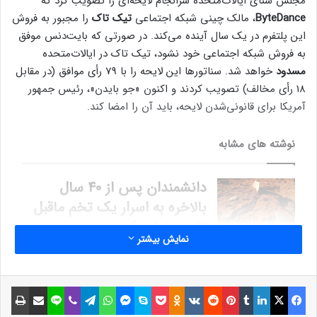
مجلس سنای ایالات‌متحده سرانجام لایحه‌ای را تصویب کرد که
ByteDance
، مالک چینی شبکه اجتماعی
تیک تاک
را مجبور به فروش
این پلتفرم در یک سال آینده می‌کند. در صورتی که بایت‌دنس موفق
به فروش شبکه اجتماعی خود نشود، تیک تاک در ایالات‌متحده
مسدود
خواهد شد. سناتورها این لایحه را با 79 رأی موافق (در مقابل
18 رأی مخالف) تصویب کردند و اکنون «جو بایدن»، رئیس جمهور
آمریکا برای قانونی‌شدن لایحه، باید آن را امضا کند.
نوشته های مشابه
دانشمندان پس از 40 سال
بالاخره به اسرار یک تخم ماقبل
تاریخ غول‌پیکر پی بردند
نمایش بیشتر
9 خرداد 1401
شرایط فروش هونگچی E-QM5
فیسبوک
ایکس
لینکداین
تامبلر
پینتریست
Reddit
VKontakte
Odnoklassniki
پاکت
اسکایپ
مسنجر
واتس آپ
تلگرام
وایبر
لاین
اشتراک گذاری با ایمیل
چاپ
توسط گروه بهمن اعلام شد +
جدول خرداد 1403