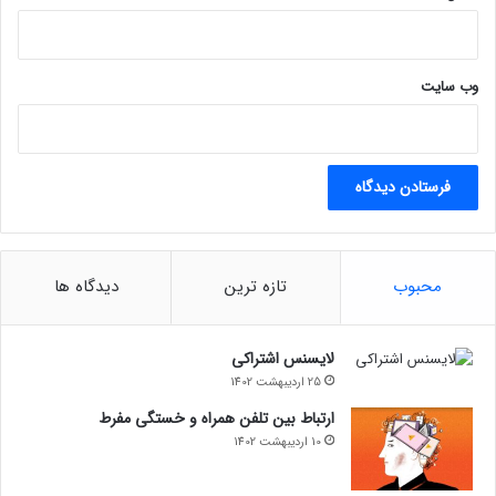
تیک‌تاک یا شرکت دیگری این لایحه را
تصویب نکرده است. بلکه کنگره برای
جلوگیری از جاسوسی، نظارت، عملیات‌های
وب‌ سایت
تحریف‌شده، آسیب‌رساندن به
آمریکایی‌های آسیب‌پذیر، سربازان، زنان و
پرسنل دولت ایالات‌متحده، از سوی
دشمنان خارجی اقدام می‌کند.»
محبوب
تازه ترین
دیدگاه ها
حتما بخوانید :
پاسخ دیوار به وزارت راه و شهرسازی: به جای
لایسنس اشتراکی
تهدید به تعهدات‌تان عمل کنید
25 اردیبهشت 1402
مجله خبری lastech
ارتباط بین تلفن همراه و خستگی مفرط
10 اردیبهشت 1402