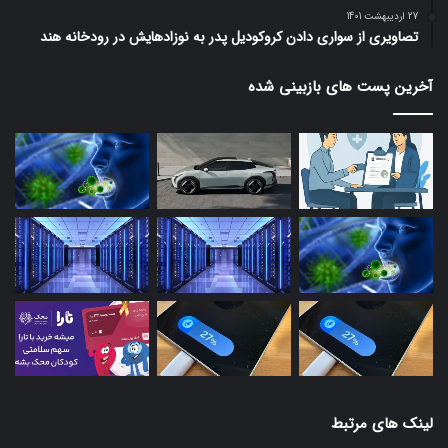
27 اردیبهشت 1401
تصاویری از سواری دادن کروکودیل پدر به نوزادهایش در رودخانه هند
آخرین پست های بازبینی شده
لینک های مرتبط