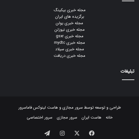
مجله خبری بیکینگ
برگزیده های ایران
مجله خبری یولن
مجله خبری نیوزلن
مجله خبری gsxr
مجله خبری mydtc
مجله خبری سیلاد
مجله خبری دریافت
تبلیغات
طراحی و توسعه توسط
سرور مجازی
و
هاست لینوکس
فاماسرور
خانه
هاست ایران
سرور مجازی
سرور اختصاصی
فیسبوک
ایکس
اینستاگرام
تلگرام