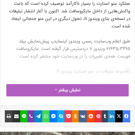
عملکرد منو استارت را بسیار ناکارآمد توصیف کرده است که باعث
واکنش‌هایی از داخل مایکروسافت شد. اکنون با آغاز انتشار تبلیغات
در نسخه‌ی بتای ویندوز ۱۱، تحول دیگری در این منو جنجالی ایجاد
شده است.
طبق اعلام وب‌سایت رسمی ویندوز اینسایدر، پیش‌نمایش بیلد
۲۲۶۳۵٫۳۴۹۵ ویندوز ۱۱ دردسترس قرار گرفته است. مایکروسافت
فهرست همه‌ی تغییرات را در وب‌سایت خود منتشر کرده است.
ردموندی‌ها به‌صراحت از واژه‌ی تبلیغات استفاده نمی‌کنند؛ بلکه به‌جای
نمایش بیشتر
آن اصطلاح «پیشنهادها» برای نرم‌افزارهای مرتبطی را به‌کار می‌برند
که می‌توانید به‌راحتی در فروشگاه مایکروسافت پیدا کنید.
فیسبوک
ایکس
لینکداین
تامبلر
پینتریست
Reddit
VKontakte
Odnoklassniki
پاکت
اسکایپ
مسنجر
واتس آپ
تلگرام
وایبر
لاین
اشتراک گذاری با ایمیل
چاپ
اگر به دریافت پیشنهادها تمایل ندارید، خالق ویندوز روش حذف
آن‌ها را توضیح داده است: «این قابلیت را می‌توانید با رفتن به
تنظیمات > شخصی‌سازی > استارت و غیرفعال‌کردن گزینه‌ی «نمایش