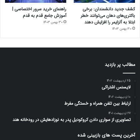
کشف جدید دانشمندان: برخی
راهنمای خرید سرور اختصاصی |
باکتری‌های دهان می‌توانند خطر
آموزش جامع قدم به قدم
ابتلا به آلزایمر را افزایش دهند
30 بهمن 1403
30 بهمن 1403
مطالب پر بازدید
25 اردیبهشت 1402
لایسنس اشتراکی
10 اردیبهشت 1402
ارتباط بین تلفن همراه و خستگی مفرط
27 اردیبهشت 1401
تصاویری از سواری دادن کروکودیل پدر به نوزادهایش در رودخانه هند
آخرین پست های بازبینی شده