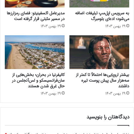
ر
ر
م
ز
به سرویس اپل‌مپ تبلیغات اضافه
مدیرعامل اکسفینیتو:‌ فضای رمزارزها
ی‌
ا
می‌شود؛ ادعای بلومبرگ
در مسیر مثبتی قرار گرفته است
ک
ن
29 بهمن 1403
29 بهمن 1403
ر
A
د
r
؟
c
A
3
8
0
E
بیشتر اروپایی‌ها احتمالاً تا کمتر از
کالیفرنیا در بحران؛ بخش‌هایی از
ا
سه‌هزار سال پیش پوست تیره
سان‌فرانسیسکو و لس‌آنجلس در
ی
داشتند
حال غرق شدن هستند
ن
29 بهمن 1403
29 بهمن 1403
ت
ل
ع
دیدگاهتان را بنویسید
ر
ض
ه