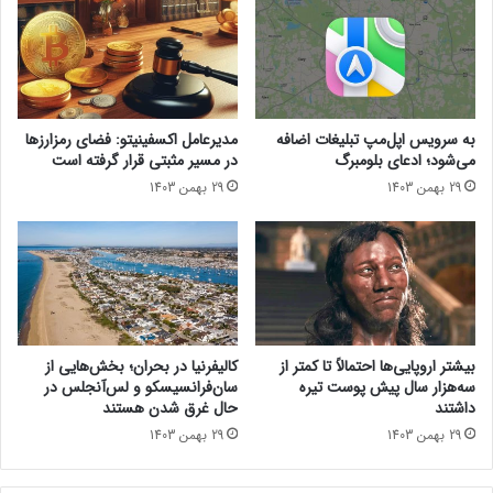
ط
ر
ه
م
پ
ت
ر
ل
ت
گ
ن
ر
به سرویس اپل‌مپ تبلیغات اضافه
مدیرعامل اکسفینیتو:‌ فضای رمزارزها
ش
ا
می‌شود؛ ادعای بلومبرگ
در مسیر مثبتی قرار گرفته است
ب
م
29 بهمن 1403
29 بهمن 1403
ی
و
ل
ی
گ
و
ی
ت
ت
ی
س
و
و
ب
ا
ت
بیشتر اروپایی‌ها احتمالاً تا کمتر از
کالیفرنیا در بحران؛ بخش‌هایی از
س
ا
سه‌هزار سال پیش پوست تیره
سان‌فرانسیسکو و لس‌آنجلس در
ت
ق
داشتند
حال غرق شدن هستند
ی
ب
29 بهمن 1403
29 بهمن 1403
و
ل
ج
ا