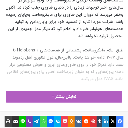
هدست‌های واقعیت ترکیبی مایکروسافت و به ویژه هولولنز در
سال‌های اخیر توجهات زیادی را در دنیای فناوری جلب کرده‌اند. اکنون
به‌نظر می‌رسد که دوران این فناوری برای مایکروسافت به‌پایان رسیده
باشد. شرکت مورد اشاره از تصمیم خود برای پایان‌دادن به تولید
هدست‌های هولولنز خبر داد و اعلام کرد که دیگر مدل جدیدی از این
محصول تولید نخواهد شد.
طبق اعلام مایکروسافت، پشتیبانی از هدست‌های HoloLens 2 تا
سال ۲۰۲۷ ادامه خواهد یافت. بااین‌حال، غول فناوری اهل ردموند
قصد دارد تمرکز خود را روی فناوری‌های ابری و هوش مصنوعی قرار
دهد؛ پروژه‌هایی که به عنوان زیرساخت اصلی برای پروژه‌های نظامی
مانند IVAS عمل می‌کنند.
از طرف دیگر، قرارداد ارتش ایالات‌متحده با مایکروسافت برای تأمین
نمایش بیشتر
هدست هولولنز اکنون به اندوریل، شرکت تحت رهبری
پالمر لاکی
واگذار خواهد شد. این تغییر وضعیت استراتژیک نامناسب برای
مایکروسافت را نشان می‌دهد، زیرا این شرکت در سال ۲۰۲۱ قراردادی
فیسبوک
ایکس
لینکداین
تامبلر
پینتریست
Reddit
VKontakte
Odnoklassniki
پاکت
اسکایپ
مسنجر
واتس آپ
تلگرام
وایبر
لاین
اشتراک گذاری با ایمیل
چاپ
۲۱٫۹ میلیارد دلاری با ارتش ایالات‌متحده بسته بود.