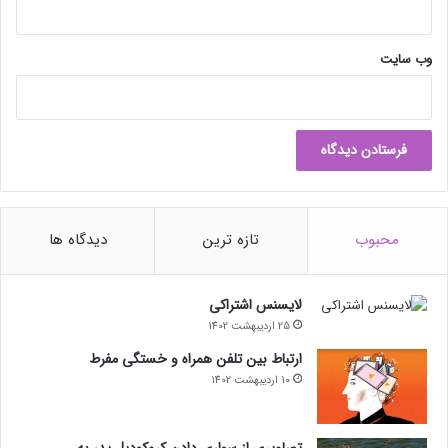
وب‌ سایت
محبوب
تازه ترین
دیدگاه ها
لایسنس اشتراکی
25 اردیبهشت 1402
ارتباط بین تلفن همراه و خستگی مفرط
10 اردیبهشت 1402
تصاویری از سواری دادن کروکودیل پدر به