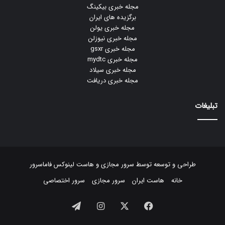
مجله خبری بیکینگ
برگزیده های ایران
مجله خبری یولن
مجله خبری نیوزلن
مجله خبری gsxr
مجله خبری mydtc
مجله خبری سیلاد
مجله خبری دریافت
تبلیغات
طراحی و توسعه توسط
سرور مجازی
و
هاست لینوکس
فاماسرور
خانه
هاست ایران
سرور مجازی
سرور اختصاصی
فیسبوک
ایکس
اینستاگرام
تلگرام