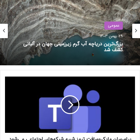
عمومی
29 بهمن 1403
بزرگ‌ترین دریاچه آب گرم زیرزمینی جهان در آلبانی
کشف شد
نوشته های مشابه
بازی Call of Duty MW3 احتمالاً
این ماه وارد گیم پس می‌شود
پ
22 تیر 1403
ی
ا
قابلیت Modes and Routines در
م‌
گوشی سامسونگ چیست؟ معرفی و
ر
س
آشنایی با روتین‌های کاربردی
ا
20 اردیبهشت 1403
ن
م
پیام‌رسان مایکروسافت تیمز شبیه شبکه‌های اجتماعی می‌شود
ا