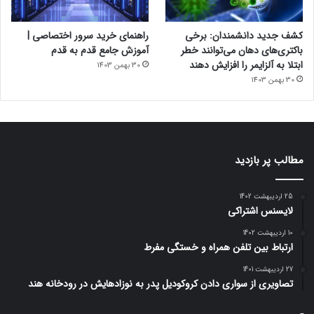
کشف جدید دانشمندان: برخی
راهنمای خرید سرور اختصاصی |
باکتری‌های دهان می‌توانند خطر
آموزش جامع قدم به قدم
ابتلا به آلزایمر را افزایش دهند
30 بهمن 1403
30 بهمن 1403
مطالب پر بازدید
25 اردیبهشت 1402
لایسنس اشتراکی
10 اردیبهشت 1402
ارتباط بین تلفن همراه و خستگی مفرط
27 اردیبهشت 1401
تصاویری از سواری دادن کروکودیل پدر به نوزادهایش در رودخانه هند